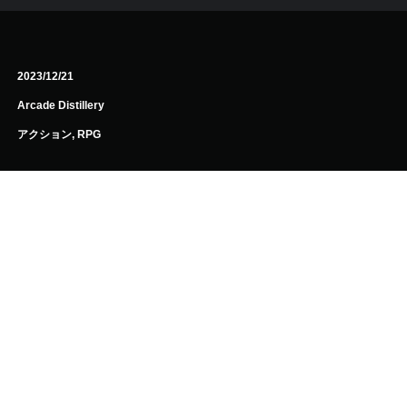
2023/12/21
Arcade Distillery
アクション, RPG
PlayStation利用規約
PS Storeキャンセルポリシー
健康上のご注意