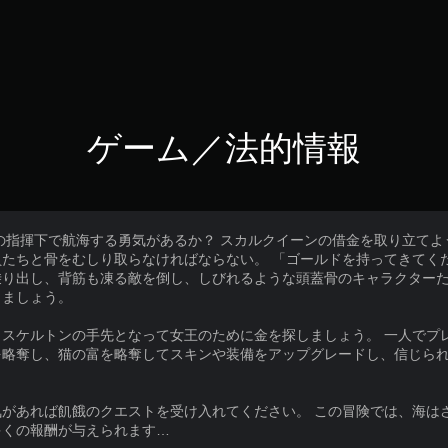
ゲーム／法的情報
の指揮下で航海する勇気があるか？ スカルクイーンの借金を取り立て
たちと骨をむしり取らなければならない。 「ゴールドを持ってきてく
乗り出し、背筋も凍る敵を倒し、しびれるような頭蓋骨のキャラクター
しましょう。
スケルトンの手先となって女王のために金を探しましょう。 一人でプレ
を略奪し、猫の富を略奪してスキンや装備をアップグレードし、信じら
があれば飢餓のクエストを受け入れてください。 この冒険では、海は
多くの報酬が与えられます…