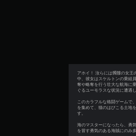
アホイ！ 汝らには髑髏の女王
中、彼女はスケルトンの乗組員
奪や略奪を行う壮大な航海に
ぐるユーモラスな状況に遭遇
このカラフルな格闘ゲームで、
を集めて、猫のはびこる土地
す。
海のマスターになったら、勇気
を冒す勇気のある海賊にのみ