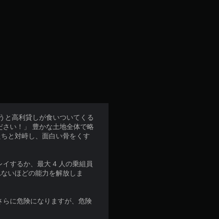
ようと高利貸しが食いついてくる
ださい！」 豊かな土地全体で略
たちと対峙し、面白い骨をくす
イするか、最大 4 人の乗組員
れないほどの能力を解放しま
さらに危険になりますが、危険