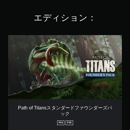
3
.
9
エディション：
1
で
す
P
a
t
h
o
f
T
i
t
a
n
s
ス
タ
Path of Titansスタンダードファウンダーズパ
ン
ック
ダ
ー
PS4
PS5
ド