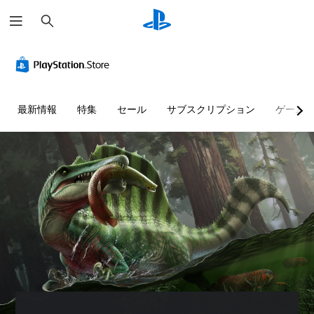
検
索
最新情報
特集
セール
サブスクリプション
ゲーム