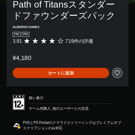
Path of Titansスタンダー
ドファウンダーズパック
ALDERON GAMES
PS4
PS5
3.91
719件の評価
評
価
数
¥4,180
は
7
1
カートに追加
9
、
平
均
評
軽い暴力
価
は
ゲーム内購入, 他のユーザーとの交流
5
段
PS5とPS Portalのクラウドストリーミングはプレミアムサブ
階
スクリプションのみ対応
中
の