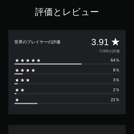
評価とレビュー
評
3.91
世界のプレイヤーの評価
価
719件の評価
64％
数
8％
は
3％
7
2％
1
22％
9
、
平