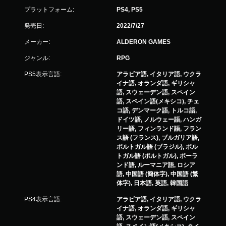
プラットフォーム:
PS4, PS5
発売日:
2022/7/27
メーカー:
ALDERON GAMES
ジャンル:
RPG
PS5表示言語:
アラビア語, イタリア語, ウクラ
イナ語, オランダ語, ギリシャ
語, スウェーデン語, スペイン
語, スペイン語(メキシコ), チェ
コ語, デンマーク語, トルコ語,
ドイツ語, ノルウェー語, ハンガ
リー語, フィンランド語, フラン
ス語 (フランス), ブルガリア語,
ポルトガル語 (ブラジル), ポル
トガル語 (ポルトガル), ポーラ
ンド語, ルーマニア語, ロシア
語, 中国語 (簡体字), 中国語 (繁
体字), 日本語, 英語, 韓国語
PS4表示言語:
アラビア語, イタリア語, ウクラ
イナ語, オランダ語, ギリシャ
語, スウェーデン語, スペイン