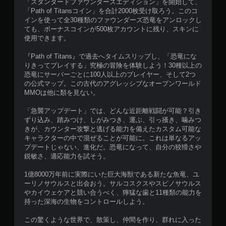
「スタンダードファウンダーズエディション」を開始して、
「Path of Titansコイン」を合計2000枚受け取ろう。このコ
インを使って全30種類のファウンダーズ恐竜をアンロックし
ても、ボーナスコインが500枚アカウントに残り、スキンに
使用できます。
『Path of Titans』で過去へタイムスリップし、「恐竜にな
りきってプレイする」究極の冒険を体験しよう！30種以上の
恐竜にサーバーごとに100人以上のプレイヤー、そして2つ
の公式マップ。この古代のアグレッシブなオープンワールド
MMOは他に類を見ない。
「急襲アップデート」では、どんな近距離戦闘が可能？引き
ずり込み、踏みつけ、しがみつき、運ぶ、引っ掻き、噛みつ
きが、カウンター攻撃と逃げる能力を備えたカスタム可能な
キャラクターの中で混ぜることが可能に。これは単なるアッ
プデートじゃない、進化だ。恐竜になって、自分の狡猾さや
鋭敏さ、適応能力を試そう。
1億8000万年前に実際にいた巨大海獣である新たな魚竜、ユ
ーリノサウルスと出会おう。サルコスクスやスピノサウルス
やカイウェケアと競い合うべく、獰猛な歯と11種類の能力を
持った深海の生物をコントロールしよう。
この驚くような世界で、散策し、仲間を作り、群れに入った