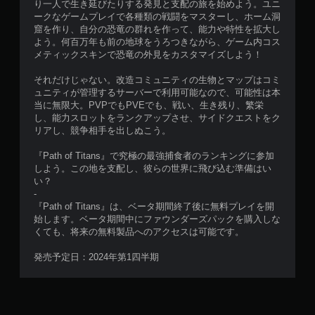
り一人で生き延びたりする発見と支配の旅を始めよう。ユニ
ークなゲームプレイで各種類の戦闘をマスターし、ホーム洞
窟を作り、自分の恐竜の群れを作って、能力や特性を拡大し
よう。何百万年も前の地球をうろつきながら、ゲーム内コス
メティックスキンで恐竜の外見をカスタマイズしよう！
それだけじゃない。改造コミュニティの生物とマップはコミ
ュニティが管理するサーバーで利用可能なので、可能性は本
当に無限大。PVPでもPVEでも、戦い、生き残り、繁栄
し、能力スロットをランクアップさせ、サイドクエストをク
リアし、競争相手を出しぬこう。
『Path of Titans』で究極の最強捕食者のランキングに参加
しよう。この地を支配し、彼らの世界に飛び込む準備はい
い？
-
『Path of Titans』は、ベータ期間終了後に無料プレイを開
始します。ベータ期間中にファウンダーズパックを購入しな
くても、将来の無料製品へのアクセスは可能です。
発売予定日：2024年第1四半期