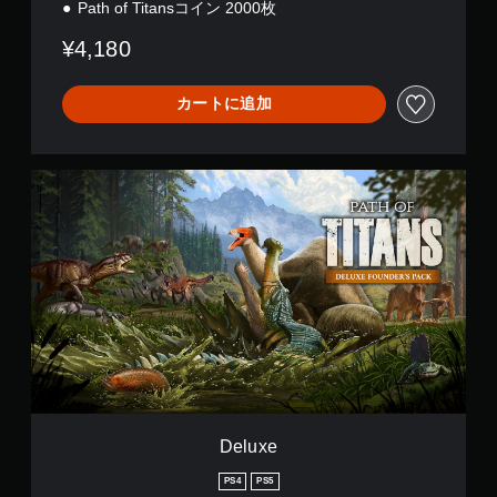
フ
Path of Titansコイン 2000枚
ァ
¥4,180
ウ
ン
ダ
カートに追加
ー
ズ
パ
ッ
D
ク
e
l
u
x
e
Deluxe
PS4
PS5