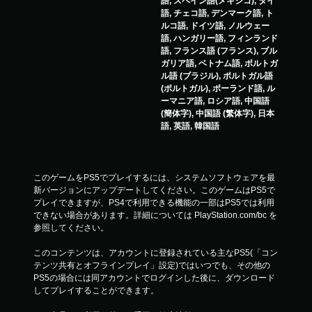
語, スペイン語(メキシコ), タイ
語, チェコ語, デンマーク語, ト
ルコ語, ドイツ語, ノルウェー
語, ハンガリー語, フィンランド
語, フランス語 (フランス), ブル
ガリア語, ベトナム語, ポルトガ
ル語 (ブラジル), ポルトガル語
(ポルトガル), ポーランド語, ル
ーマニア語, ロシア語, 中国語
(簡体字), 中国語 (繁体字), 日本
語, 英語, 韓国語
このゲームをPS5でプレイするには、システムソフトウェアを最
新バージョンにアップデートしてください。このゲームはPS5で
プレイできますが、PS4で利用できる機能の一部はPS5では利用
できない場合があります。詳細については PlayStation.com/bc を
参照してください。
このコンテンツは、アカウントに登録されている主なPS5(「コン
テンツ共有とオフラインプレイ」設定)ではいつでも、その他の
PS5の場合には同アカウントでログインした後に、ダウンロード
してプレイすることができます。