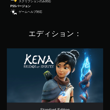
スクリプションのみ対応
4
PS5バージョン
.
ゲームヘルプ対応
4
9
で
す
エディション：
S
t
a
n
d
a
r
d
E
d
i
t
i
o
Standard Edition