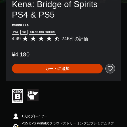
Kena: Bridge of Spirits 
PS4 & PS5
EMBER LAB
PS4
PS5
STANDARD EDITION
4.49
24K件の評価
評
価
数
¥4,180
は
2
4
カートに追加
K
、
平
均
評
価
は
5
段
階
1人のプレイヤー
中
PS5とPS Portalのクラウドストリーミングはプレミアムサブ
の