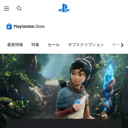
検
索
最新情報
特集
セール
サブスクリプション
ゲーム