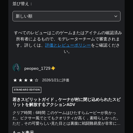
は
並び替え：
5
新しい順
段
すべてのレビューはこのゲームまたはアイテムの確認済み
階
所有者によるもので、モデレーターチームで審査されま
中
す。詳しくは、
評価とレビューポリシー
をご確認くださ
い。
の
4
peopeo_1729
.
5段階評価の4
2026/1/21に評価
4
STANDARD EDITION
9
若きスピリットガイド，ケーナが村に閉じ込められたスピ
リットを解放するアクションADV
で
クリア時間：6時間 このゲームはひたすらムービーが良かっ
た。ピクサー風でとてもクオリティが高く，素晴らしかった。
す
ただ，その可愛らしい見た目とは裏腹に戦闘難易度が非常に高
く，最高難易度でなくても死にゲーになるレベル。そうは言っ
もっと表示