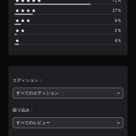
71％
数
17％
は
6％
2
2％
4
4％
9
9
7
、
エディション：
平
すべてのエディション
均
絞り込み：
評
すべてのレビュー
価