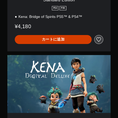
n
PS4
PS5
Kena: Bridge of Spirits PS5™ & PS4™
¥4,180
カートに追加
D
i
g
i
t
a
l
D
e
l
u
x
e