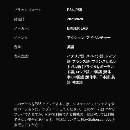
プラットフォーム:
PS4, PS5
発売日:
2021/9/20
メーカー:
EMBER LAB
ジャンル:
アクション, アドベンチャー
音声:
英語
表示言語:
イタリア語, スペイン語, ドイツ
語, フランス語 (フランス), ポル
トガル語 (ブラジル), ポーラン
ド語, ロシア語, 中国語 (簡体
字), 中国語 (繁体字), 日本語, 英
語, 韓国語
このゲームをPS5でプレイするには、システムソフトウェアを最
新バージョンにアップデートしてください。このゲームはPS5で
プレイできますが、PS4で利用できる機能の一部はPS5では利用
できない場合があります。詳細については PlayStation.com/bc を
参照してください。