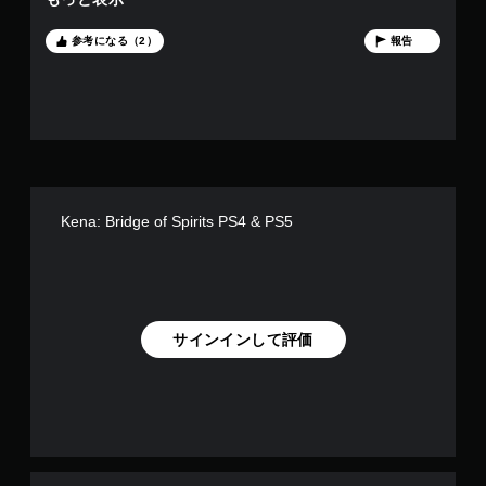
ても，難易度を下げれば十分クリアできる難易度なので，ヨ
シ。
参考になる（2）
報告
Kena: Bridge of Spirits PS4 & PS5
サインインして評価