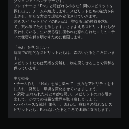
クションアドベンチャーです。
プレイヤーは「Rot」と呼ばれる小さな仲間のスピリットを
探し出し、チームを編成します。スピリットたちの能力を向
上させ、新たな方法で環境を変化させていきます。
若きスピリットガイドのKenaは、聖なる山の神殿を求め
て、荒れ果てた村を旅します。さまよえるスピリットたちが
囚われている、生い茂る森に覆われた忘れられたコミュニテ
ィの秘密を解き明かすために奮闘します。
「Rot」を見つけよう
臆病で幻想的なスピリットたちは、森のいたるところにいま
す。
スピリットたちは死者を分解し、物を腐らせることで調和を
保っています。
主な特長
• チーム作り: 「Rot」を探し集めて、強力なアビリティを手
に入れ、発見し、環境を変化させていきましょう。
• 探索: 忘れられた村と奇妙な呪い。スピリットの力を引き
出して、かつての荘厳な世界を取り戻しましょう。
• ハイペースな戦闘: 堕落し、囚われ、身動きの取れないス
ピリットたち。Kenaはいたるところで困難に直面します。