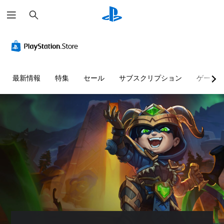
検
索
最新情報
特集
セール
サブスクリプション
ゲーム