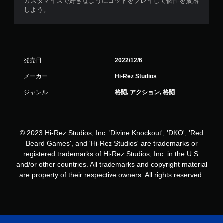
カスタマイズで好きなようにゴッドをプレイして個性を披露
しよう。
発売日:
2022/12/6
メーカー:
Hi-Rez Studios
ジャンル:
格闘, アクション, 格闘
© 2023 Hi-Rez Studios, Inc. 'Divine Knockout', 'DKO', 'Red
Beard Games', and 'Hi-Rez Studios' are trademarks or
registered trademarks of Hi-Rez Studios, Inc. in the U.S.
and/or other countries. All trademarks and copyright material
are property of their respective owners. All rights reserved.