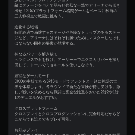
敵にダメージを与えて弱らせ強烈な一撃でアリーナから叩き
出せ！2Dのプラットフォーム格闘ゲームをベースに独自の
三人称視点で戦闘に挑もう。
進化する戦場
時間経過で崩壊するステージや危険なトラップのあるステー
ジなど、アリーナにはそれぞれ勝つためにマスターしなけれ
ばならない固有の要素が登場する。
神なるパワーを解き放て
ヘラクレスで石を投げ、アーサー王でエクスカリバーを振り
回して、トールでミョルニルを使いこなそう。
豊富なゲームモード
DKOの中核である3対3モードでフレンドと一緒に神話の世
界を体感しよう。各ラウンドで新たな冒険が待ち受ける。激
しい戦いを求めるなら戦闘に完全な比重をおいた2対2や1対
1のデュエルがおすすめ。
クロスプラットフォーム
クロスプレイとクロスプログレッションに完全対応だからど
こからでも誰とでもプレイ可能。
お好みプレイ