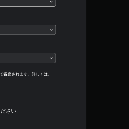
、
平
均
評
価
は
5
で審査されます。詳しくは、
段
階
中
ください。
の