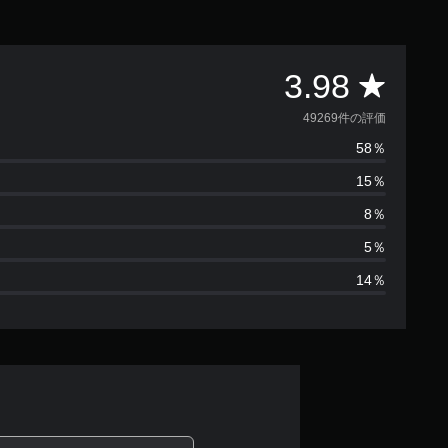
評
3.98
価
49269件の評価
58％
数
15％
は
8％
4
5％
14％
9
2
6
9