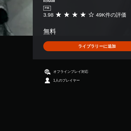
KONAMI
PS5
3.98
49K件の評価
評
価
数
無料
は
4
9
ライブラリーに追加
K
、
平
均
評
オフラインプレイ対応
価
1人のプレイヤー
は
5
段
階
中
の
3
.
9