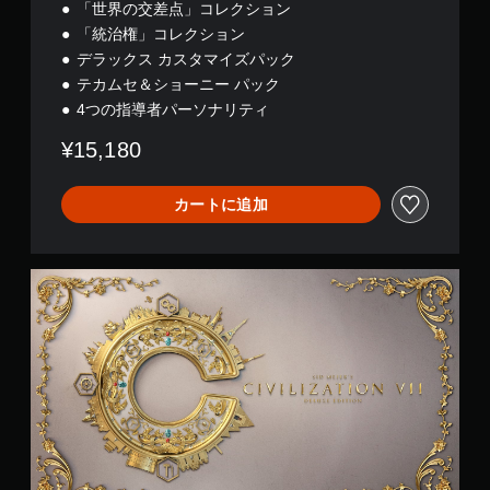
「世界の交差点」コレクション
「統治権」コレクション
デラックス カスタマイズパック
テカムセ＆ショーニー パック
4つの指導者パーソナリティ
¥15,180
カートに追加
デ
ラ
ッ
ク
ス
エ
デ
ィ
シ
ョ
ン