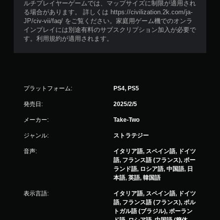
ルチプレイヤーゲームでは、マップサイズに制限が適用され
る場合があります。 詳しくは https://civilization.2k.com/ja-
JP/civ-vii/faq/ をご覧ください。家庭用ゲーム機でのオンラ
インプレイには別途有料のサブスクリプション加入が必要で
す。利用規約が適用されます。
プラットフォーム:
PS4, PS5
発売日:
2025/2/5
メーカー:
Take-Two
ジャンル:
ストラテジー
音声:
イタリア語, スペイン語, ドイツ
語, フランス語 (フランス), ポー
ランド語, ロシア語, 中国語, 日
本語, 英語, 韓国語
表示言語:
イタリア語, スペイン語, ドイツ
語, フランス語 (フランス), ポル
トガル語 (ブラジル), ポーラン
ド語, ロシア語, 中国語 (簡体