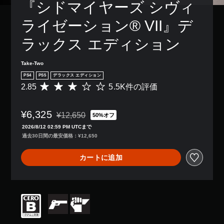
『シドマイヤーズ シヴィ
ライゼーション® VII』デ
ラックス エディション
Take-Two
PS4
PS5
デラックス エディション
2.85
5.5K件の評価
評
価
数
¥6,325
は
¥12,650
50%オフ
通常価格¥12,650より値引き
5
2026/8/12 02:59 PM UTCまで
.
過去30日間の最安価格：¥12,650
5
K
カートに追加
、
平
均
評
価
は
5
段