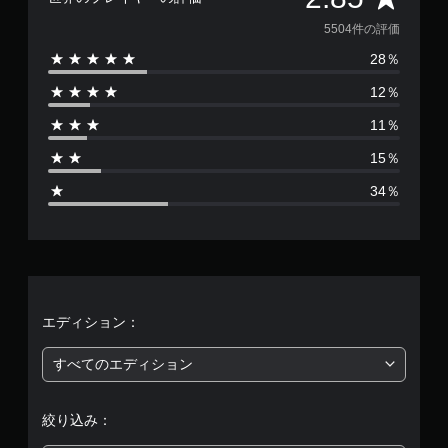
価
5504件の評価
28％
数
12％
は
11％
5
15％
5
34％
0
4
、
平
エディション：
均
すべてのエディション
評
絞り込み：
価