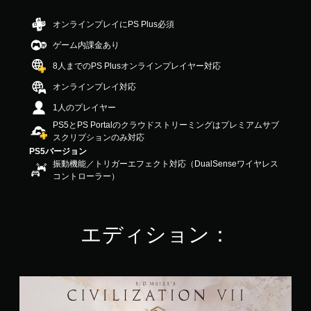
階
中
オンラインプレイにPS Plus必須
の
ゲーム内課金あり
2
.
8人までのPS Plusオンラインプレイヤー対応
8
5
オンラインプレイ対応
で
1人のプレイヤー
す
PS5とPS Portalのクラウドストリーミングはプレミアムサブ
スクリプションのみ対応
PS5バージョン
振動機能／トリガーエフェクト対応（DualSenseワイヤレス
コントローラー）
エディション：
通
常
版