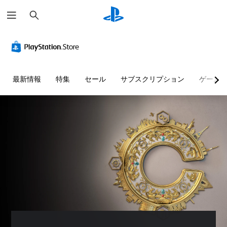
検
索
最新情報
特集
セール
サブスクリプション
ゲーム