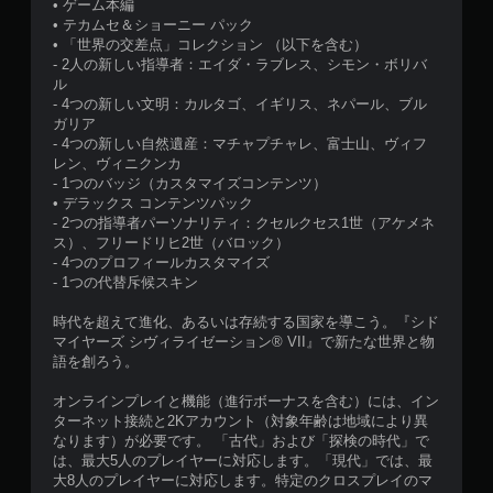
• ゲーム本編
• テカムセ＆ショーニー パック
• 「世界の交差点」コレクション （以下を含む）
- 2人の新しい指導者：エイダ・ラブレス、シモン・ボリバ
ル
- 4つの新しい文明：カルタゴ、イギリス、ネパール、ブル
ガリア
- 4つの新しい自然遺産：マチャプチャレ、富士山、ヴィフ
レン、ヴィニクンカ
- 1つのバッジ（カスタマイズコンテンツ）
• デラックス コンテンツパック
- 2つの指導者パーソナリティ：クセルクセス1世（アケメネ
ス）、フリードリヒ2世（バロック）
- 4つのプロフィールカスタマイズ
- 1つの代替斥候スキン
時代を超えて進化、あるいは存続する国家を導こう。『シド
マイヤーズ シヴィライゼーション® VII』で新たな世界と物
語を創ろう。
オンラインプレイと機能（進行ボーナスを含む）には、イン
ターネット接続と2Kアカウント（対象年齢は地域により異
なります）が必要です。 「古代」および「探検の時代」で
は、最大5人のプレイヤーに対応します。「現代」では、最
大8人のプレイヤーに対応します。特定のクロスプレイのマ