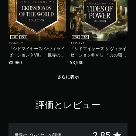
PS5
PS4
PS5
PS4
まとめパック
まとめパック
『シドマイヤーズ シヴィライ
『シドマイヤーズ シヴィライ
ゼーション® VII』「世界の交
ゼーション® VII』「力の潮
差点」コレクション
流」コレクション
¥3,960
¥3,960
さらに表示
評価とレビュー
評
2.85
世界のプレイヤーの評価