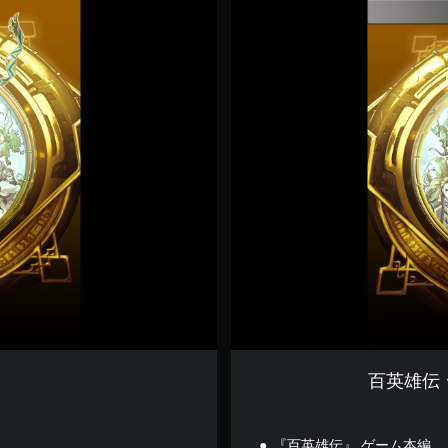
百
英
雄
伝
デ
ジ
タ
ル
デ
ラ
ッ
ク
ス
エ
デ
ィ
シ
ョ
ン
百英雄伝
『百英雄伝』 ゲーム本編