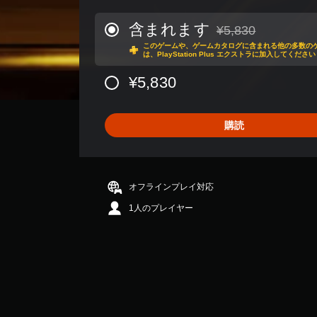
数
は
含まれます
¥5,830
通常価格¥5,830より
5
このゲームや、ゲームカタログに含まれる他の多数の
.
は、PlayStation Plus エクストラに加入してください
2
K
¥5,830
、
平
均
購読
評
価
は
5
段
オフラインプレイ対応
階
1人のプレイヤー
中
の
4
.
0
9
で
す