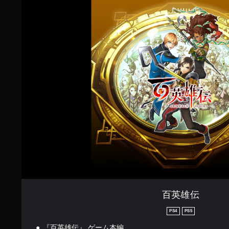
百
英
雄
伝
百英雄伝
PS4
PS5
『百英雄伝』 ゲーム本編