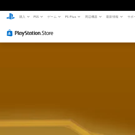
購入
PS5
ゲーム
PS Plus
周辺機器
最新情報
サポ