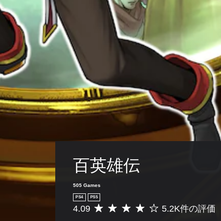
百英雄伝
505 Games
PS4
PS5
4.09
5.2K件の評価
評
価