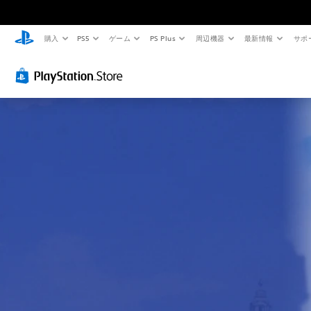
購入
PS5
ゲーム
PS Plus
周辺機器
最新情報
サポ