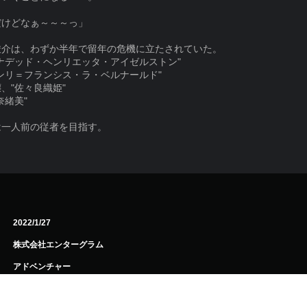
だけどなぁ～～～っ」
駿介は、わずか半年で留年の危機に立たされていた。
ナデッド・ヘンリエッタ・アイゼルストン"
ンリ＝フランシス・ラ・ベルナールド"
、"佐々良織姫"
奈緒美"
は一人前の従者を目指す。
2022/1/27
株式会社エンターグラム
アドベンチャー