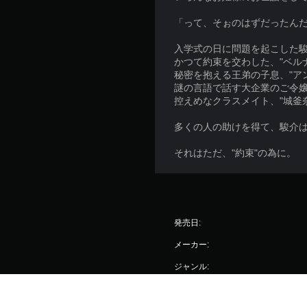
「って、そぉのはずだったん
入学式の日に問題を起こした
かつて約束を交わした、"ベル
秘密を抱える王弟の子息、"ア
謎の言語で話す大企業のご令嬢
控えめなクラスメイト、"城釜
多くの人の助けを得て、駿介
それはただ、"約束"の為に。
発売日:
メーカー:
ジャンル: