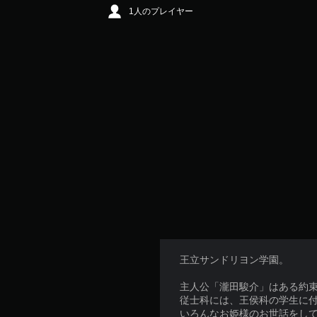
1人のプレイヤー
王立サンドリヨン学園。
主人公「瀧田駿介」はある約
従士科には、王侯科の学生に
いろんなお姫様のお世話をし