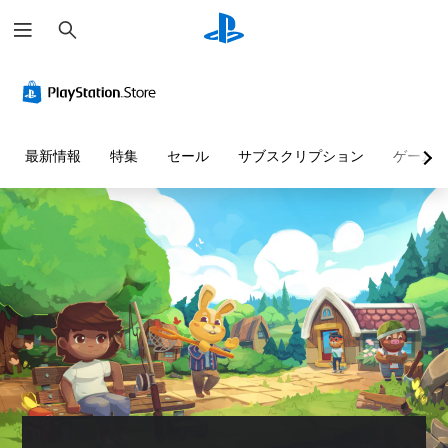
検
索
最新情報
特集
セール
サブスクリプション
ゲーム