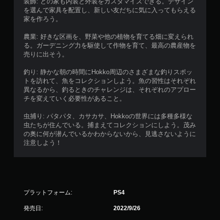
装飾: どの家も内装と外装をカスタマイズできる。デザイン
を選んで家具を配置し、新しい友だちに気に入ってもらえる
家を作ろう。
農業: 好きな区画を、野菜や他の植物を育てる畑に変えられ
る。ガーデニング力を駆使して作物を育て、最高の農産物を
売りに出そう。
釣り: 静かな朝の時間にHokko周辺のさまざまな釣りスポッ
トを訪れて、魚をコレクションしよう。魚の習性はそれぞれ
異なるから、釣るときのチャレンジは、それぞれのアプロー
チを変えていく必要性があること。
虫捕り: パタパタ、カサカサ、Hokkoの世界には多種多様な
虫たちが住んでいる。捕まえてコレクションにしよう。茂み
の奥に何が潜んでいるかわからないから、見逃さないように
注意しよう！
プラットフォーム:
PS4
発売日:
2022/9/26