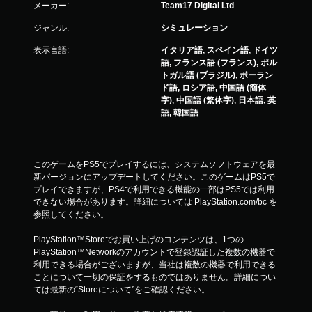
メーカー:
Team17 Digital Ltd
ジャンル:
シミュレーション
表示言語:
イタリア語, スペイン語, ドイツ
語, フランス語 (フランス), ポル
トガル語 (ブラジル), ポーラン
ド語, ロシア語, 中国語 (簡体
字), 中国語 (繁体字), 日本語, 英
語, 韓国語
このゲームをPS5でプレイするには、システムソフトウェアを最
新バージョンにアップデートしてください。このゲームはPS5で
プレイできますが、PS4で利用できる機能の一部はPS5では利用
できない場合があります。詳細については PlayStation.com/bc を
参照してください。
PlayStation™Storeでお買い上げのコンテンツは、1つの
PlayStation™Networkのアカウントで登録認証した複数の機器で
利用できる場合がございますが、当社は複数の機器で利用できる
ことについて一切の保証をするものではありません。詳細につい
ては最新の“Storeについて”をご確認ください。