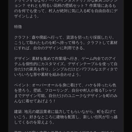
デザインするならアーバンインダストリアルな家具コレクシ
ョン？ それとも明るい花柄の壁紙セット？ 作業場にあるも
のを何でも使って、村人が絶対に気に入る町を自由自在にデ
ザインしよう。
特徴
クラフト: 森や廃鉱へ行って、資源を切ったり採掘したり。
こうして取れたものを町へ持って帰ろう。クラフトして素材
にすれば、自分のデザインに利用できる。
デザイン: 素材を集めて作業場へ行き、ゲーム内全てのアイ
テムを個性的にカスタマイズ。デザインテーブルを使って自
分だけの家具を作り、シンプルだけどパワフルなエディタで
いろいろな形や素材を組み合わせよう。
ペイント: オーバーオールを身に着けて、ハケを持ったら色
を塗ろう。壁紙、フローリング、自分や村人が着るTシャツ
までデザイン可能。自分だけのユニークなデザインを町のみ
んなに着せてあげよう！
建築: 地元の建設業者に協力してもらいながら、町を広げて
いこう。好きなところに建物を配置し、新しい住民が引っ越
してくるのを迎えよう。