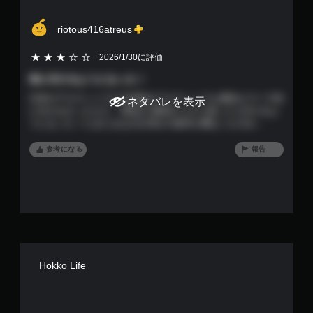
.
3
riotous416atreus
7
5段階評価の3
2026/1/30に評価
で
街に行けるようになった！
日本のアカウントでも北米版のアカウントでも通信エラーで街
す
ネタバレを表示
に行けなかったけど、4回ほど最初からやり直したら行けるよ
うになった！たまたまなのか何かの条件が重なったのか…
参考になる
報告
Hokko Life