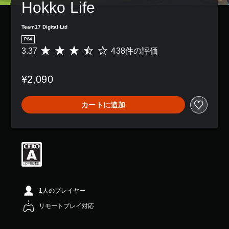
Hokko Life
Team17 Digital Ltd
PS4
3.37
438件の評価
評
価
数
¥2,090
は
4
3
カートに追加
8
、
平
均
評
価
は
5
段
階
1人のプレイヤー
中
リモートプレイ対応
の
3
.