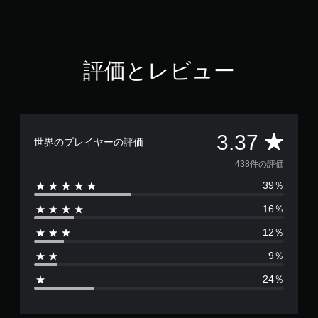
3
7
で
す
評価とレビュー
評
3.37
世界のプレイヤーの評価
価
438件の評価
39％
数
16％
は
12％
4
9％
3
24％
8