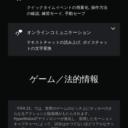
ー
モ
クイックタイムイベントの簡素化, 操作方法
を
ー
の確認, 練習モード, 手動セーブ
操
ド
作
ゲ
で
ー
き
オンラインコミュニケーション
ム
ま
の
す
テキストチャットの読み上げ, ボイスチャッ
メ
。
トの文字変換
イ
ン
ボ
プ
タ
レ
イ
ン
に
ゲーム／法的情報
を
影
連
響
打
し
せ
な
ず
い
に
、
「FIFA 23」では、世界のゲームのピッチ上にサッカーのさ
プ
練
らなるアクションと臨場感がもたらされます。
レ
習
HyperMotion2*テクノロジーが進化し、倍増したモーション
用
イ
キャプチャーによって、試合はかつてないほどリアルなサッ
の