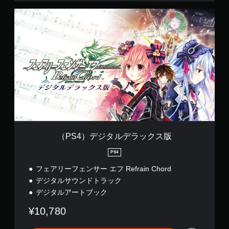
（
P
S
4
）
デ
ジ
タ
ル
デ
ラ
ッ
ク
ス
（PS4）デジタルデラックス版
版
PS4
フェアリーフェンサー エフ Refrain Chord
デジタルサウンドトラック
デジタルアートブック
¥10,780