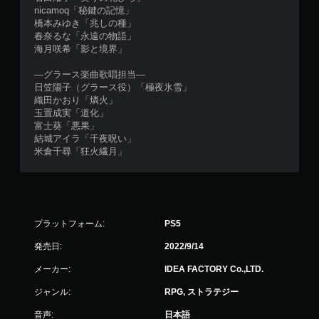
nicamoq「秘鍵の記憶」
橋本みゆき「兆しの種」
春奈るな「永遠の物語」
海月咲希「影と境界」
―グラース楽曲歌唱担当―
日笠陽子（グラース役）「極夜氷雪」
織田かおり「燐火」
玉置成実「道化」
富士葵「悪果」
結城アイラ「千夜呪い」
米倉千尋「狂火繊月」
プラットフォーム:
PS5
発売日:
2022/9/14
メーカー:
IDEA FACTORY Co.,LTD.
ジャンル:
RPG, ストラテジー
音声:
日本語