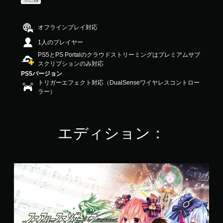
4
.
4
オフラインプレイ対応
で
1人のプレイヤー
す
PS5とPS Portalのクラウドストリーミングはプレミアムサブ
スクリプションのみ対応
PS5バージョン
トリガーエフェクト対応（DualSenseワイヤレスコントロー
ラー）
エディション：
（
P
S
5
）
通
常