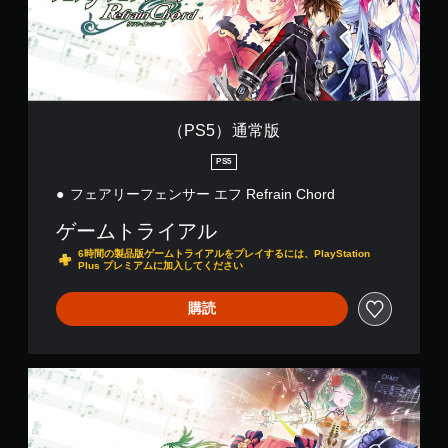
版
（PS5）通常版
PS5
フェアリーフェンサー エフ Refrain Chord
ゲームトライアル
6時間の製品版ゲームトライアルをプレイするには、PlayStation
Plus プレミアムに加入してください
購読
（
P
S
5