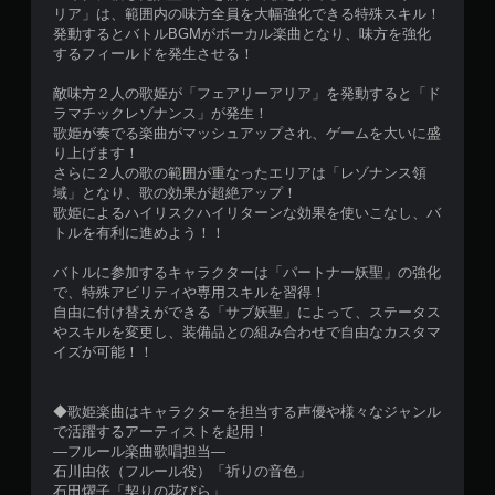
リア」は、範囲内の味方全員を大幅強化できる特殊スキル！
発動するとバトルBGMがボーカル楽曲となり、味方を強化
するフィールドを発生させる！
敵味方２人の歌姫が「フェアリーアリア」を発動すると「ド
ラマチックレゾナンス」が発生！
歌姫が奏でる楽曲がマッシュアップされ、ゲームを大いに盛
り上げます！
さらに２人の歌の範囲が重なったエリアは「レゾナンス領
域」となり、歌の効果が超絶アップ！
歌姫によるハイリスクハイリターンな効果を使いこなし、バ
トルを有利に進めよう！！
バトルに参加するキャラクターは「パートナー妖聖」の強化
で、特殊アビリティや専用スキルを習得！
自由に付け替えができる「サブ妖聖」によって、ステータス
やスキルを変更し、装備品との組み合わせで自由なカスタマ
イズが可能！！
◆歌姫楽曲はキャラクターを担当する声優や様々なジャンル
で活躍するアーティストを起用！
―フルール楽曲歌唱担当―
石川由依（フルール役）「祈りの音色」
石田燿子「契りの花びら」