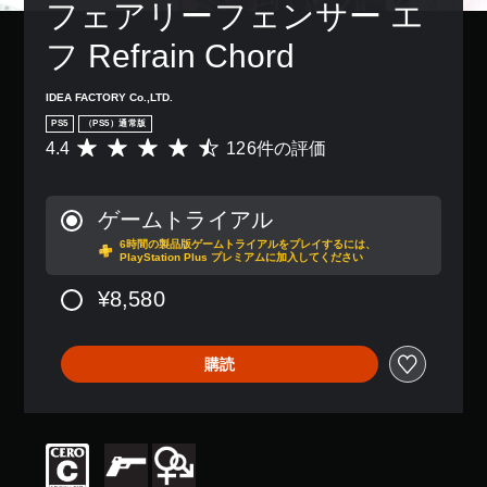
フェアリーフェンサー エ
フ Refrain Chord
IDEA FACTORY Co.,LTD.
PS5
（PS5）通常版
4.4
126件の評価
評
価
数
は
ゲームトライアル
1
6時間の製品版ゲームトライアルをプレイするには、
2
PlayStation Plus プレミアムに加入してください
6
、
¥8,580
平
均
評
購読
価
は
5
段
階
中
の