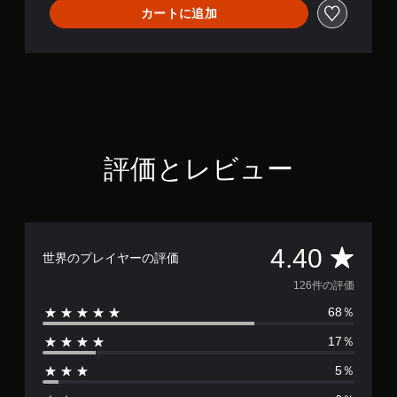
カートに追加
評価とレビュー
評
4.40
世界のプレイヤーの評価
価
126件の評価
68％
数
17％
は
5％
1