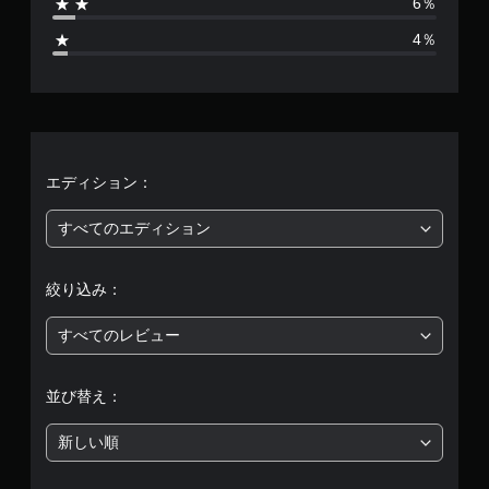
6％
2
4％
6
、
平
均
エディション：
評
すべてのエディション
価
絞り込み：
は
すべてのレビュー
5
段
並び替え：
階
新しい順
中