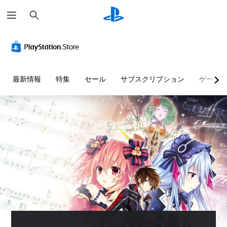
検
索
最新情報
特集
セール
サブスクリプション
ゲーム