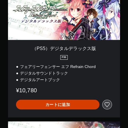
）
デ
ジ
タ
ル
デ
ラ
ッ
ク
ス
（PS5）デジタルデラックス版
版
PS5
フェアリーフェンサー エフ Refrain Chord
デジタルサウンドトラック
デジタルアートブック
¥10,780
カートに追加
（