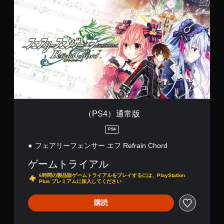
P
S
4
）
通
常
版
（PS4）通常版
PS4
フェアリーフェンサー エフ Refrain Chord
ゲームトライアル
6時間の製品版ゲームトライアルをプレイするには、PlayStation
Plus プレミアムに加入してください
購読