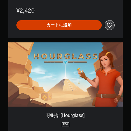
¥2,420
カートに追加
砂
時
計
[
H
o
u
r
g
l
a
s
s
]
砂時計[Hourglass]
PS4