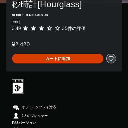
砂時計[Hourglass]
SECRET ITEM GAMES UG
PS5
3.49
35件の評価
評
価
数
¥2,420
は
3
5
カートに追加
、
平
均
評
価
は
5
段
階
中
オフラインプレイ対応
の
1人のプレイヤー
3
.
PS5バージョン
4