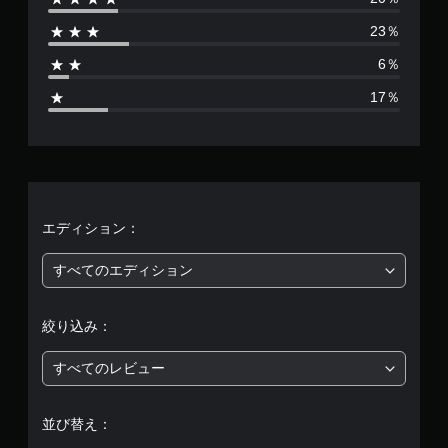
は
23％
3
6％
5
17％
、
平
均
評
エディション：
価
すべてのエディション
は
絞り込み：
5
すべてのレビュー
段
階
並び替え：