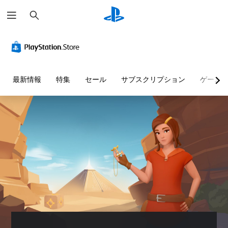
検
索
最新情報
特集
セール
サブスクリプション
ゲーム