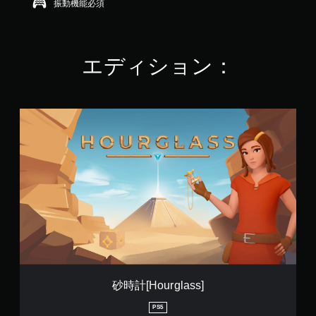
振動機能必須
9
で
す
エディション：
砂
時
計
[
H
o
u
r
g
l
a
s
s
]
砂時計[Hourglass]
PS5