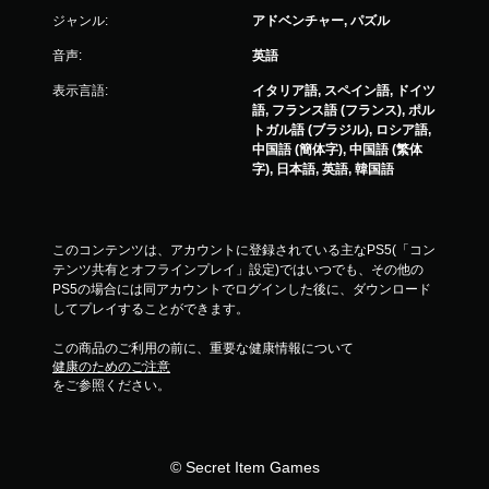
ジャンル:
アドベンチャー, パズル
音声:
英語
表示言語:
イタリア語, スペイン語, ドイツ
語, フランス語 (フランス), ポル
トガル語 (ブラジル), ロシア語,
中国語 (簡体字), 中国語 (繁体
字), 日本語, 英語, 韓国語
このコンテンツは、アカウントに登録されている主なPS5(「コン
テンツ共有とオフラインプレイ」設定)ではいつでも、その他の
PS5の場合には同アカウントでログインした後に、ダウンロード
してプレイすることができます。
この商品のご利用の前に、重要な健康情報について
健康のためのご注意
をご参照ください。
© Secret Item Games