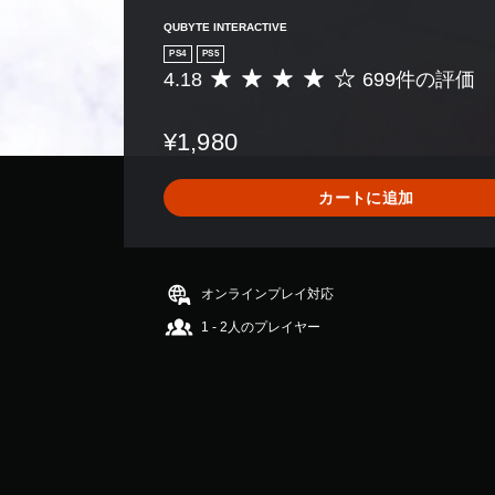
QUBYTE INTERACTIVE
PS4
PS5
4.18
699件の評価
評
価
数
¥1,980
は
6
9
カートに追加
9
、
平
均
評
オンラインプレイ対応
価
1 - 2人のプレイヤー
は
5
段
階
中
の
4
.