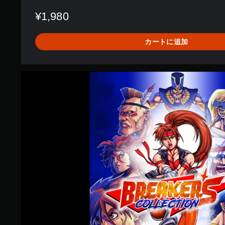
¥1,980
カートに追加
B
r
e
a
k
e
r
s
C
o
l
l
e
c
t
i