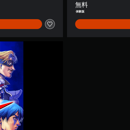
)
無料
体験版