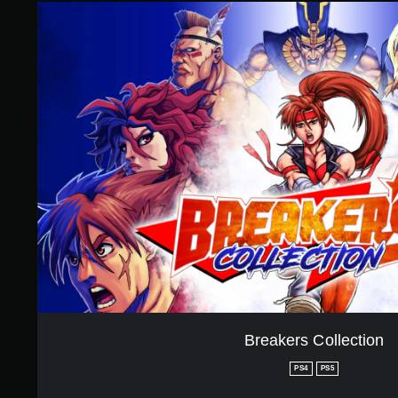
1
B
8
r
で
e
す
a
k
e
r
s
C
o
l
l
e
c
t
i
o
n
Breakers Collection
PS4
PS5