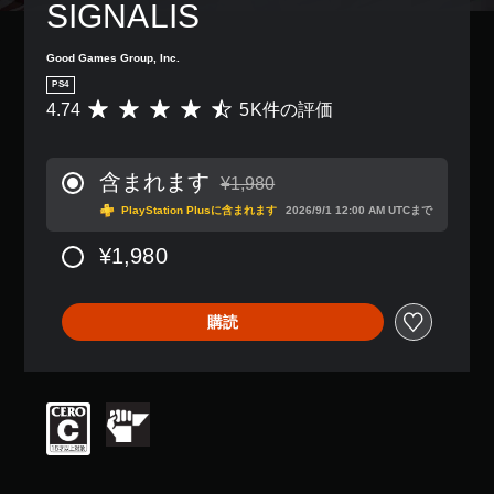
SIGNALIS
Good Games Group, Inc.
PS4
4.74
5K件の評価
評
価
数
は
含まれます
¥1,980
5
通常価格¥1,980より値引き
K
PlayStation Plusに含まれます
2026/9/1 12:00 AM UTCまで
、
平
¥1,980
均
評
価
購読
は
5
段
階
中
の
4
.
7