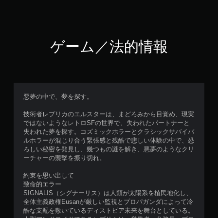
ゲーム／法的情報
悪夢の中で、夢を探す。
技術者レプリカのエルスターは、まどろみから目覚め、現実
ではないようなレトロSFの世界で、失われたパートナーと
失われた夢を探す。コズミックホラーとクラシックサバイバ
ルホラーが混じり合う緊張感と残酷で悲しい体験の中で、恐
ろしい秘密を発見し、幾つもの謎を解き、悪夢のようなクリ
ーチャーの襲撃を振り切れ。
約束を思い出して
致命的エラー
SIGNALIS（シグナーリス）は人類が太陽系を植民地化し、
全体主義政権Eusanが厳しい監視とプロパガンダによって冷
酷な支配を敷いているディストピア未来を舞台としている。