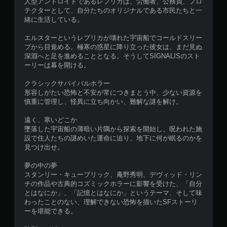
人型アンドロイドであるレプリカは、労働者、公務員、プロ
テクターとして、自分たちのオリジナルである市民たちと一
緒に生活している。
エルスターというレプリカが壊れた宇宙船でコールドスリー
プから目覚める。極寒の惑星に降り立った彼女は、まだ見ぬ
深淵へと足を進めることとなる。そうしてSIGNALISのスト
ーリーは幕を開ける。
クラシックサバイバルホラー
形容しがたい恐怖と不安が常につきまとう中、少ない資源を
慎重に管理し、怪異に立ち向かい、難解な謎を解け。
遠く、寒いどこか
墜落した宇宙船の薄暗い片隅から探索を開始し、呪われた施
設で住人たちの謎めいた運命に迫り、地下に何が眠るのかを
見つけ出せ。
夢の中の夢
スタンリー・キューブリック、庵野秀明、デヴィッド・リン
チの作品や古典的コズミックホラーに影響を受けた、「自分
とはなにか」、「記憶とはなにか」というテーマ、そして味
わったことのない、理解できない恐怖を描いたSFストーリ
ーを堪能できる。