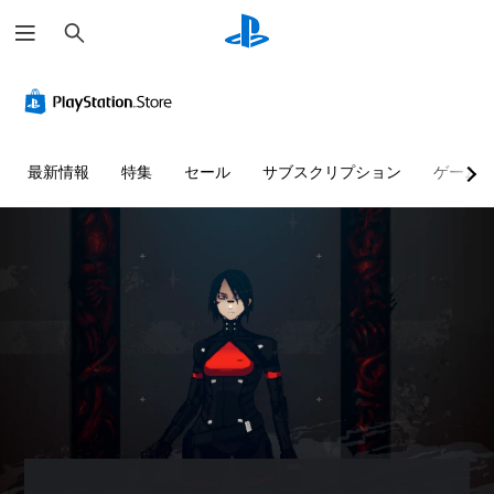
検
索
最新情報
特集
セール
サブスクリプション
ゲーム