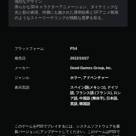
強烈なデザイン
滑らかな3Dキャラクターアニメーション、ダイナミックな
光と影の表現、何層にも施された透明効果とSFアニメ映画
のようなストーリーテリングが残酷な悪夢を彩る。
プラットフォーム:
PS4
発売日:
2022/10/27
メーカー:
Good Games Group, Inc.
ジャンル:
ホラー, アドベンチャー
表示言語:
スペイン語(メキシコ), ドイツ
語, フランス語 (フランス), ロシ
ア語, 中国語 (簡体字), 日本語,
英語, 韓国語
このゲームをPS5でプレイするには、システムソフトウェアを最
新バージョンにアップデートしてください。このゲームはPS5で