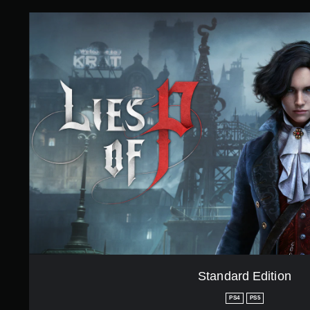
5
3
S
で
t
す
a
n
d
a
r
d
E
d
i
t
i
o
n
Standard Edition
PS4
PS5