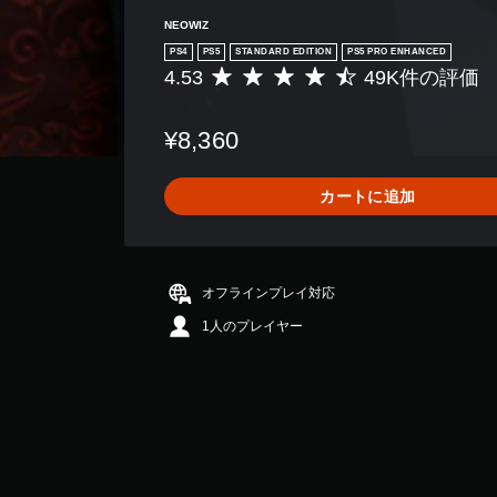
NEOWIZ
PS4
PS5
STANDARD EDITION
PS5 PRO ENHANCED
4.53
49K件の評価
評
価
数
¥8,360
は
4
9
カートに追加
K
、
平
均
評
オフラインプレイ対応
価
1人のプレイヤー
は
5
段
階
中
の
4
.