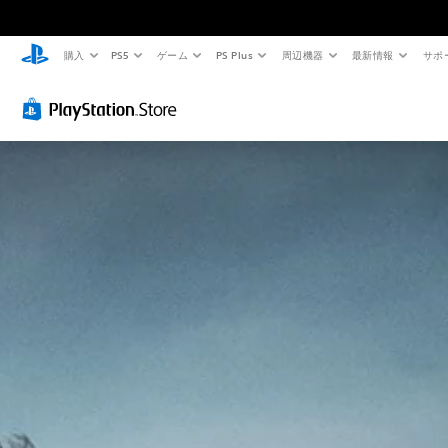
購入
PS5
ゲーム
PS Plus
周辺機器
最新情報
サポ