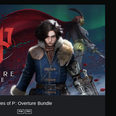
ies of P: Overture Bundle
PS4
PS5