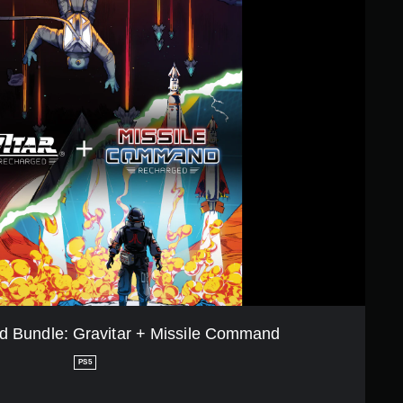
d Bundle: Gravitar + Missile Command
PS5