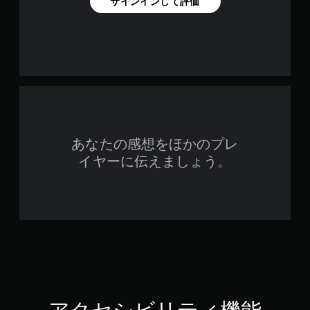
サインインして評価
を
同
時
押
し
せ
ず
に
プ
レ
あなたの感想をほかのプレ
イ
イヤーに伝えましょう。
可
能
同
時
に
複
数
の
ボ
タ
ン
を