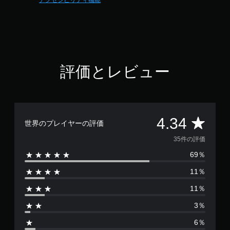
アクセシビリティ機能
す
動
4
。
セ
で
ー
す
ブ
ボ
タ
自
ン
分
の
を
評価とレビュー
好
連
き
打
な
せ
タ
ず
イ
評
に
4.34
ミ
世界のプレイヤーの評価
プ
ン
価
レ
35件の評価
グ
イ
で
69％
数
ゲ
可
ー
能
11％
は
ム
ボ
を
11％
タ
3
セ
ン
ー
3％
を
5
ブ
連
6％
し
打