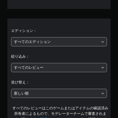
、
て
し
中
た
断
平
り
で
、
き
均
制
、
限
セ
評
エディション：
時
ー
間
ブ
価
すべてのエディション
内
し
に
た
は
ボ
と
絞り込み：
タ
こ
5
ン
ろ
を
すべてのレビュー
か
段
押
ら
し
ゲ
階
た
ー
並び替え：
り
ム
中
す
を
新しい順
る
再
の
こ
開
と
で
すべてのレビューはこのゲームまたはアイテムの確認済み
4
な
き
く
所有者によるもので、モデレーターチームで審査されま
ま
、