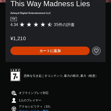
し
This Way Madness Lies
き
、
続
ま
ゲ
け
す
ー
Zeboyd Digital Entertainment LLC
ず
。
ム
に
PS5
全
ゲ
4.34
35件の評価
体
評
ー
の
価
ム
難
数
を
¥1,210
易
は
プ
度
3
レ
を
5
イ
カートに追加
下
、
し
げ
平
た
る
均
り
こ
評
メ
と
価
ニ
が
は
恐怖を引き起こすコンテンツ, 暴力の暗示, 暴力（軽度）
ュ
で
5
ー
き
段
を
ま
階
操
す
中
オフラインプレイ対応
作
。
の
で
1人のプレイヤー
4
き
.
アクセシビリティ（10）
手
ま
3