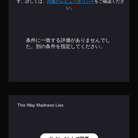
.
す。詳しくは、
評価とレビューポリシー
をご確認くださ
す
ゲ
。
い。
ー
3
ム
の
4
プ
レ
で
イ
条件に一致する評価がありませんでし
や
す
た。別の条件を指定してください。
メ
ニ
ュ
ー
操
作
が
で
き
ま
This Way Madness Lies
す
。
ボ
タ
ン