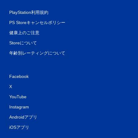
PlayStation利用規約
コ
ン
PS Storeキャンセルポリシー
ト
ロ
健康上のご注意
ー
Storeについて
ラ
ー
年齢別レーティングについて
の
振
動
機
Facebook
能
X
な
し
YouTube
で
プ
Instagram
レ
Androidアプリ
イ
可
iOSアプリ
能
コ