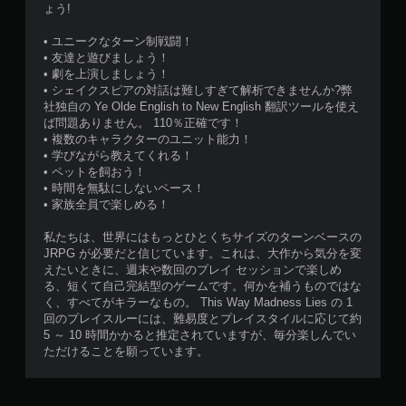
ょう!
し
で
• ユニークなターン制戦闘！
プ
• 友達と遊びましょう！
レ
• 劇を上演しましょう！
イ
• シェイクスピアの対話は難しすぎて解析できませんか?弊
社独自の Ye Olde English to New English 翻訳ツールを使え
可
ば問題ありません。 110％正確です！
能
• 複数のキャラクターのユニット能力！
モ
• 学びながら教えてくれる！
ー
• ペットを飼おう！
シ
• 時間を無駄にしないペース！
ョ
• 家族全員で楽しめる！
ン
コ
私たちは、世界にはもっとひとくちサイズのターンベースの
ン
JRPG が必要だと信じています。これは、大作から気分を変
ト
えたいときに、週末や数回のプレイ セッションで楽しめ
ロ
る、短くて自己完結型のゲームです。何かを補うものではな
ー
く、すべてがキラーなもの。 This Way Madness Lies の 1
ル
回のプレイスルーには、難易度とプレイスタイルに応じて約
を
5 ～ 10 時間かかると推定されていますが、毎分楽しんでい
使
ただけることを願っています。
わ
ず
に