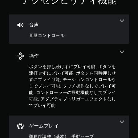
アクセシビリティ機能
押
し
た
り
音声
長
押
音量コントロール
し
す
る
こ
操作
と
な
ボタンを押し続けずにプレイ可能, ボタンを
く
連打せずにプレイ可能, ボタンを同時押しせ
ゲ
ずにプレイ可能, モーションコントロールな
ー
しでプレイ可能, タッチ操作なしでプレイ可
ム
能, コントローラーの振動機能なしでプレイ
を
可能, アダプティブトリガーエフェクトなし
プ
レ
でプレイ可能
イ
し
た
ゲームプレイ
り
メ
難易度調整（基本）, 手動セーブ
ニ