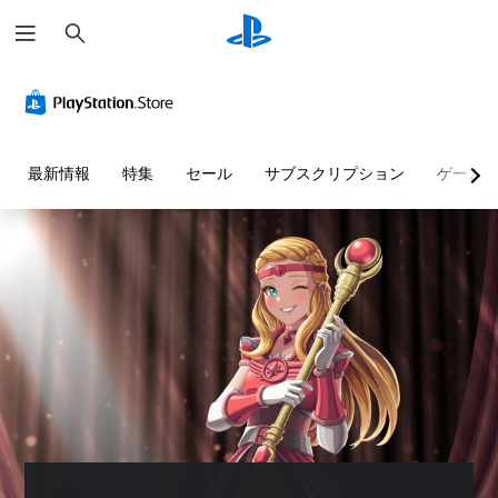
検
索
音
ボ
難
量
タ
易
コ
ン
度
ン
を
調
ト
押
整
最新情報
特集
セール
サブスクリプション
ゲーム
ロ
し
（
ー
続
基
ル
け
本
ず
）
個
に
々
ゲ
プ
の
ー
音
レ
ム
量
イ
の
を
難
可
下
易
能
げ
度
ボ
た
を
タ
り
変
ン
消
更
を
音
し
押
で
て