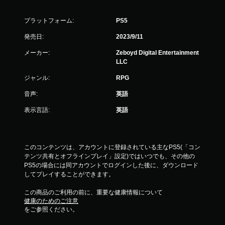
ゲ
ー
ム
プラットフォーム:
PS5
を
発売日:
2023/9/11
プ
レ
メーカー:
Zeboyd Digital Entertainment
イ
LLC
で
き
ジャンル:
RPG
ま
す
音声:
英語
。
表示言語:
英語
タ
ッ
チ
このコンテンツは、アカウントに登録されている主なPS5(「コン
操
テンツ共有とオフラインプレイ」設定)ではいつでも、その他の
作
PS5の場合には同アカウントでログインした後に、ダウンロード
してプレイすることができます。
な
し
この商品のご利用の前に、重要な健康情報について
で
健康のためのご注意
プ
をご参照ください。
レ