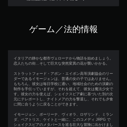
ュ
ー
を
操
作
ゲーム／法的情報
で
き
ま
す
。
イタリアの静かな都市ヴェローナから物語を始めましょう。
恋人たちの街…そして巨大な突然変異の花が襲いかかる。
モ
ー
ストラットフォード・アポン・エイボン高等演劇協会のリー
シ
ダーであるイモージェンは、普通の女の子ではありません。
ョ
もちろん、彼女は毎日学校に通い、地域社会のための演劇の
ン
制作を手伝っていますが、それを超えて、彼女は魔法少女で
コ
す。彼女の力を使えば、シェイクスピア劇に基づいた別の次
ン
元にテレポートし、ナイトメアの力を撃退し、それでも夕食
ト
に間に合うように戻ることができます。
ロ
イモージェン、ポーリーナ、ヴィオラ、ロザリンド、ミラン
ー
ダ、ベアトリス、ケイトと一緒に、このコメディ JRPG で
ル
シェイクスピアのメタバースを巡る壮大な冒険に出かけまし
な