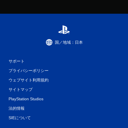
イ
可
能
タ
ッ
チ
操
作
国／地域：日本
を
使
わ
ず
サポート
に
ゲ
プライバシーポリシー
ー
ウェブサイト利用規約
ム
を
サイトマップ
プ
レ
PlayStation Studios
イ
で
法的情報
き
ま
SIEについて
す
。