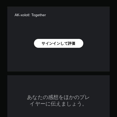
き
し
ま
で
す
AK-xolotl: Together
プ
。
レ
（
オ
イ
フ
可
ラ
能
イ
タ
サインインして評価
ン
ッ
プ
チ
レ
操
イ
作
の
を
み
使
）
わ
ず
に
ゲ
ー
あなたの感想をほかのプレ
ム
イヤーに伝えましょう。
を
プ
レ