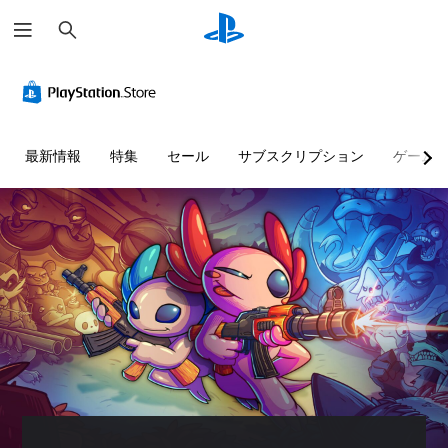
検
索
音
字
ボ
チ
量
幕
タ
ュ
コ
な
ン
ー
ン
し
を
ト
ト
で
同
リ
最新情報
特集
セール
サブスクリプション
ゲーム
ロ
プ
時
ア
ー
レ
押
ル
ル
イ
し
の
可
せ
確
個
能
ず
認
々
に
の
音
ゲ
音
プ
声
ー
量
レ
に
ム
を
よ
イ
プ
下
る
レ
可
げ
会
イ
能
た
話
の
同
り
が
チ
時
消
な
ュ
に
音
く
ー
複
で
、
ト