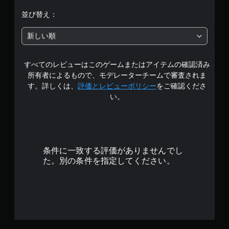
イ
を
段
中
並び替え：
使
や
わ
階
ム
ず
新しい順
ー
に
中
ビ
ゲ
ー
ー
すべてのレビューはこのゲームまたはアイテムの確認済み
の
パ
ム
所有者によるもので、モデレーターチームで審査されま
ー
を
4
ト
す。詳しくは、
評価とレビューポリシー
をご確認くださ
プ
の
い。
レ
.
再
イ
生
で
0
中
き
に
ま
、
1
す
ゲ
条件に一致する評価がありませんでし
。
ー
で
た。別の条件を指定してください。
ム
タ
を
す
一
ッ
時
チ
停
操
止
作
で
な