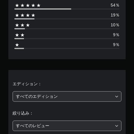
意
ト
54％
数
さ
ロ
れ
19％
ー
は
て
ル
い
10％
4
な
ま
す
9％
し
1
。
で
9％
プ
0
レ
ゲ
イ
ー
、
可
ム
能
の
平
一
モ
時
均
エディション：
ー
シ
停
評
ョ
止
すべてのエディション
ン
ゲ
コ
価
ー
ン
絞り込み：
ム
ト
は
の
ロ
プ
すべてのレビュー
ー
5
レ
ル