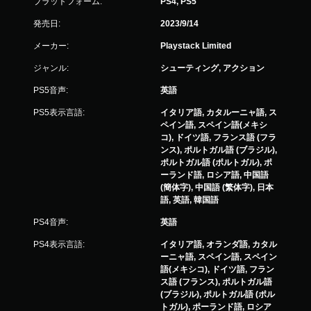
プラットフォーム:
PS4, PS5
発売日:
2023/9/14
メーカー:
Playstack Limited
ジャンル:
シューティング, アクション
PS5音声:
英語
PS5表示言語:
イタリア語, カタルーニャ語, ス
ペイン語, スペイン語(メキシ
コ), ドイツ語, フランス語 (フラ
ンス), ポルトガル語 (ブラジル),
ポルトガル語 (ポルトガル), ポ
ーランド語, ロシア語, 中国語
(簡体字), 中国語 (繁体字), 日本
語, 英語, 韓国語
PS4音声:
英語
PS4表示言語:
イタリア語, オランダ語, カタル
ーニャ語, スペイン語, スペイン
語(メキシコ), ドイツ語, フラン
ス語 (フランス), ポルトガル語
(ブラジル), ポルトガル語 (ポル
トガル), ポーランド語, ロシア