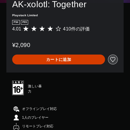
AK-xolotl: Together
数
き
字
リ
の
ま
幕
ア
ボ
す
な
ル
Playstack Limited
タ
。
し
情
ン
PS4
PS5
で
報
を
4.01
410件の評価
評
プ
を
押
価
レ
い
し
数
イ
つ
た
¥2,090
は
で
で
り
4
き
も
長
1
ま
見
押
カートに追加
0
す
ら
し
、
。
れ
す
平
ま
る
均
す
こ
評
。
と
激しい暴
価
な
力
は
練
く
5
ゲ
習
段
ー
モ
階
オフラインプレイ対応
ム
ー
中
を
1人のプレイヤー
の
ド
プ
4
ゲ
リモートプレイ対応
レ
.