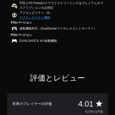
ー
イ
PS5とPS Portalのクラウドストリーミングはプレミアムサブ
0
ム
し
スクリプションのみ対応
1
の
た
で
アクセシビリティ（9）
メ
り
す
アクセシビリティ機能
イ
メ
PS5バージョン
ン
ニ
振動機能対応（DualSenseワイヤレスコントローラー）
プ
ュ
レ
ー
PS4バージョン
イ
を
DUALSHOCK 4の振動機能
に
操
影
作
響
で
し
き
な
ま
い
す
、
。
練
評価とレビュー
習
モ
用
ー
の
シ
モ
ー
ョ
評
4.01
ド
世界のプレイヤーの評価
ン
が
コ
価
410件の評価
用
ン