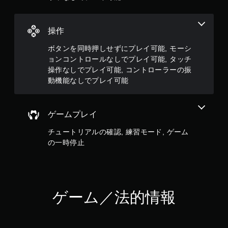
レ
イ
可
操作
能
ボタンを同時押しせずにプレイ可能, モーシ
コ
ョンコントロールなしでプレイ可能, タッチ
ン
ト
操作なしでプレイ可能, コントローラーの振
ロ
動機能なしでプレイ可能
ー
ラ
ー
ゲームプレイ
の
振
チュートリアルの確認, 練習モード, ゲーム
動
機
の一時停止
能
／
ハ
プ
テ
ゲーム／法的情報
ィ
ッ
ク
フ