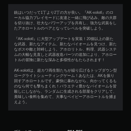
ィ
ー
銃はいつだって1丁より2丁の方が良い。『AK-xolotl』のロ
ド
ーカル協力プレイモードに友達と一緒に飛び込み、敵の大群
バ
を切り抜け、壮大なパワーアップを共有し、強力な武装をし
ッ
たアホロートルのペアとなってレベルを突破しよう。
ク
を
『AK-xolotl』に大型アップデートを実装！20個以上の新た
使
な武器、新たなアイテム、新たなバイオームを見つけ、新た
わ
なボスや敵と対峙しよう。アホロリトル、料理、武器システ
ず
ムの大幅な見直しと武器改造パーツの追加により、アホロー
に
トルの冒険に新たな深みと多様性がもたらされます！
ゲ
ー
AK-xolotlは、超カワ両生類たちが繰り広げるトップダウン型
ム
ローグライトシューティングゲーム！あなたは、AKを振り
を
回すアホロートルです。豪快に暴れながら、向かってくるも
プ
のなら何でも撃ちまくれ！バラエティ豊かなバイオームを皆
レ
殺しにしながら、ランダムに生成される部屋をクリアして、
イ
美味しい食料を集めて、大事なベイビーアホロートルを捕ま
で
えよう。
き
ま
す
。