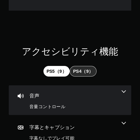
イ
で
き
ま
す
。
コ
アクセシビリティ機能
ン
ト
ロ
ー
PS5（9）
PS4（9）
ラ
ー
の
振
音声
動
機
音量コントロール
能
な
し
字幕とキャプション
で
プ
字幕なしでプレイ可能