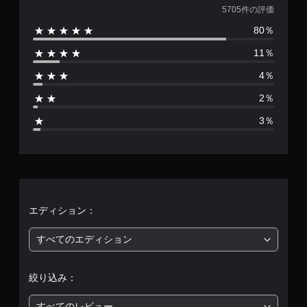
価
5705件の評価
80％
数
11％
は
4％
5
2％
7
3％
0
5
、
平
エディション：
均
すべてのエディション
評
絞り込み：
価
すべてのレビュー