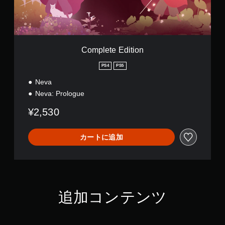
E
d
i
t
i
o
Complete Edition
n
PS4
PS5
Neva
Neva: Prologue
¥2,530
カートに追加
追加コンテンツ