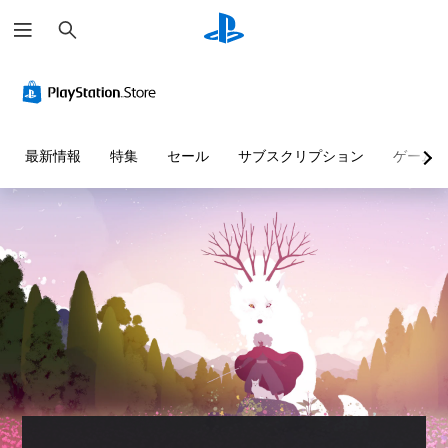
検
索
最新情報
特集
セール
サブスクリプション
ゲーム