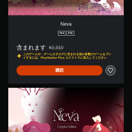
Neva
PS4
PS5
含まれます
¥2,310
通常価格¥2,310より値引き
このゲームや、ゲームカタログに含まれる他の多数のゲームをプレ
イするには、PlayStation Plus エクストラに加入してください
購読
C
o
m
p
l
e
t
e