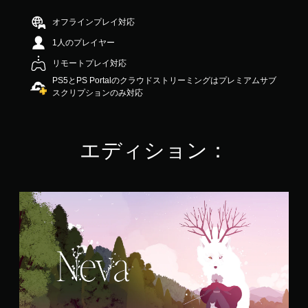
.
6
オフラインプレイ対応
1
1人のプレイヤー
で
す
リモートプレイ対応
PS5とPS Portalのクラウドストリーミングはプレミアムサブ
スクリプションのみ対応
エディション：
N
e
v
a