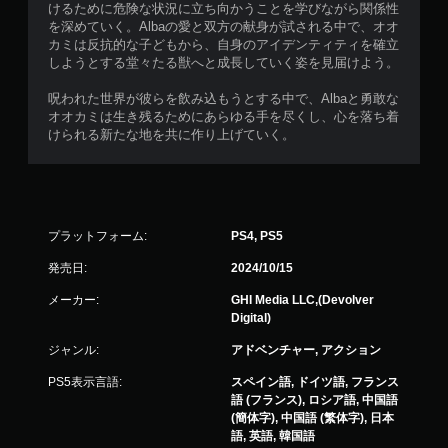
けるために危険な状況に立ち向かうことを学びながら関係性
を深めていく。Albaの愛と双方の献身が試される中で、オオ
カミは反抗的な子どもから、自身のアイデンティティを確立
しようとする堂々たる獣へと成長していく姿を見届けよう。
呪われた世界が彼らを飲み込もうとする中で、Albaと勇敢な
オオカミは生き残るためにあらゆる手を尽くし、心を落ち着
けられる新たな地を共に作り上げていく。
プラットフォーム:
PS4, PS5
発売日:
2024/10/15
メーカー:
GHI Media LLC,(Devolver
Digital)
ジャンル:
アドベンチャー, アクション
PS5表示言語:
スペイン語, ドイツ語, フランス
語 (フランス), ロシア語, 中国語
(簡体字), 中国語 (繁体字), 日本
語, 英語, 韓国語