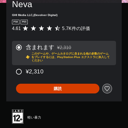
Neva
GHI Media LLC,(Devolver Digital)
PS4
PS5
4.61
5.7K件の評価
評
価
数
は
含まれます
¥2,310
5
通常価格¥2,310より値引き
このゲームや、ゲームカタログに含まれる他の多数のゲーム
.
をプレイするには、PlayStation Plus エクストラに加入して
7
ください
K
、
¥2,310
平
均
評
購読
価
は
5
段
階
中
軽い暴力
の
4