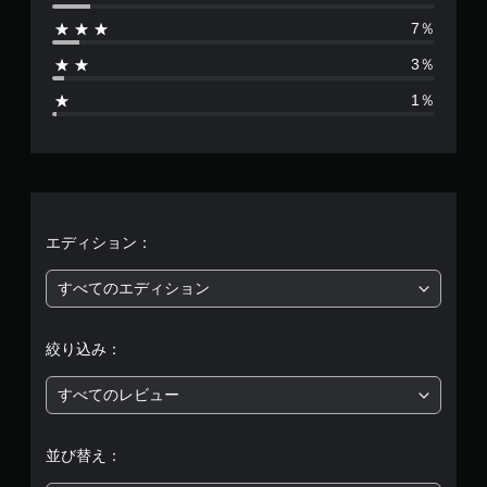
は
7％
1
3％
8
1％
8
、
平
均
エディション：
評
すべてのエディション
価
絞り込み：
は
すべてのレビュー
5
段
並び替え：