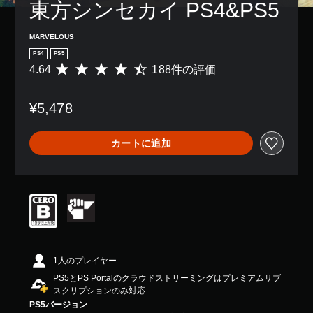
東方シンセカイ PS4&PS5
MARVELOUS
PS4
PS5
4.64
188件の評価
評
価
数
¥5,478
は
1
8
カートに追加
8
、
平
均
評
価
は
5
段
階
1人のプレイヤー
中
PS5とPS Portalのクラウドストリーミングはプレミアムサブ
の
スクリプションのみ対応
4
PS5バージョン
.