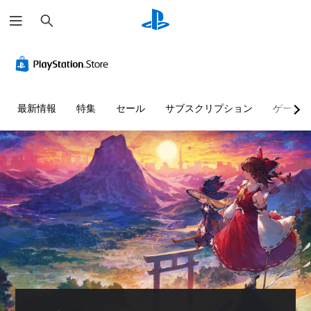
検
索
最新情報
特集
セール
サブスクリプション
ゲーム