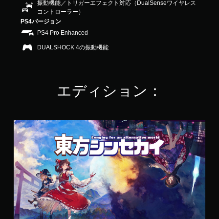
振動機能／トリガーエフェクト対応（DualSenseワイヤレス
6
コントローラー）
4
PS4バージョン
で
す
PS4 Pro Enhanced
DUALSHOCK 4の振動機能
エディション：
東
方
シ
ン
セ
カ
イ
P
S
4
&