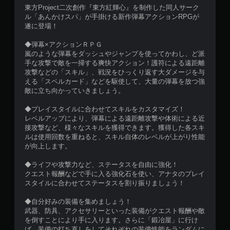
東方Project二次創作『東方紅輝心』を制作した同人サーク
ル「あんかけスパ」が手掛ける新作弾幕アクションRPGが
遂に登場！
◆弾幕×アクションＲＰＧ
嵐のような弾幕をダッシュやジャンプを使ってかわし、ど派
手な攻撃で敵を一掃する爽快アクション！護符による遠距離
攻撃などの「スキル」、戦況をひっくり返す大ダメージを与
える「スペルカード」などを駆使して、大量の弾幕を放つ強
敵に立ち向かっていきましょう。
◆プレイスタイルに合わせてスキルをカスタマイズ！
レベルアップにより、弾幕による遠距離攻撃や体術による近
接攻撃など、様々なスキルを獲得できます。獲得した各スキ
ルは使用回数を重ねると、スキル自体のレベルが上がり性能
が向上します。
◆ライフや攻撃力など、ステータスを自由に強化！
クエスト報酬などで手に入る強化石を使い、アナタのプレイ
スタイルに合わせてステータスを割り振りましょう！
◆自分好みの装備を集めましょう！
武器、防具、アクセサリーといった装備がクエスト報酬や敵
を倒すことにより手に入ります。さらに「鍛冶屋」に行け
ば、装備の打ち直しをしてそれぞれの装備性能をランダムに