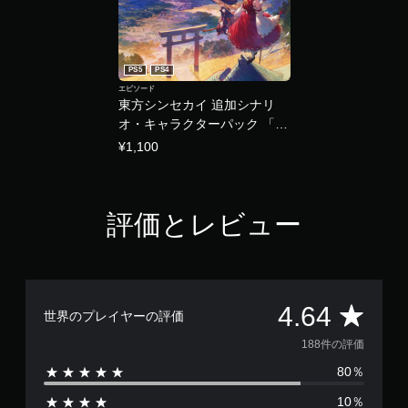
PS5
PS4
エピソード
東方シンセカイ 追加シナリ
オ・キャラクターパック 「夢
幻輪廻のイレギュラー」
¥1,100
PS4&PS5
評価とレビュー
評
4.64
世界のプレイヤーの評価
価
188件の評価
80％
数
10％