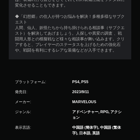
変化させることもできます。
◆「幻想郷」の住人が持つお悩みを解決！多種多様なサブク
エスト
人間、仙人、妖怪たちから持ち掛けられる相談事（サブクエ
スト）を解決してあげましょう。人探しや異変の調査 、戦
闘用人形との模擬戦など様々な相談事が舞い込みます。クリ
アすると、プレイヤーのステータスを上げるための強化石
や、戦闘を有利にするレアな装備などが入手できます。
プラットフォーム:
PS4, PS5
発売日:
2023/9/11
メーカー:
MARVELOUS
ジャンル:
アドベンチャー, RPG, アクシ
ョン
表示言語:
中国語 (簡体字), 中国語 (繁体
字), 日本語, 英語