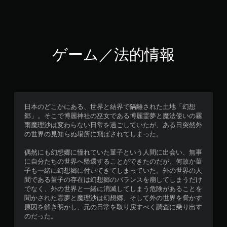
ゲーム／法的情報
日本のどこかにある、世界と結界で隔離された土地「幻想
郷」。そこで博麗神社の巫女である博麗霊夢と魔法使いの霧
雨魔理沙は変わらない日常を過ごしていたが、ある日突然外
の世界の見知らぬ場所に飛ばされてしまった。
偶然にも幻想郷に憧れていた菫子という人間に出会い、無事
に自分たちの世界へ帰還することができたのだが、何故か菫
子も一緒に幻想郷に付いてきてしまっていた。外の世界の人
間である菫子の存在は幻想郷のバランスを崩してしまうだけ
でなく、外の世界と一緒に消滅してしまう危険があることを
聞かされた霊夢と魔理沙は幻想郷、そして外の世界を脅かす
原因を解き明かし、元の日常を取り戻すべく調査に乗り出す
のだった。