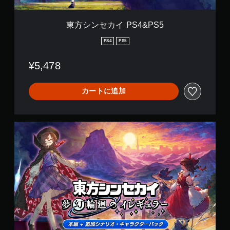
P
S
5
東方シンセカイ PS4&PS5
PS4
PS5
¥5,478
カートに追加
本
編
＋
追
加
シ
ナ
リ
オ
・
キ
ャ