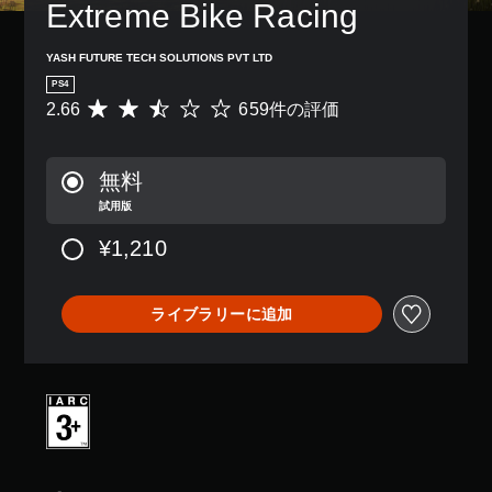
Extreme Bike Racing
YASH FUTURE TECH SOLUTIONS PVT LTD
PS4
2.66
659件の評価
評
価
数
は
無料
6
試用版
5
9
¥1,210
、
平
均
評
ライブラリーに追加
価
は
5
段
階
中
の
2
.