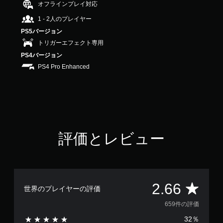
オフラインプレイ対応
6
6
1 - 2人のプレイヤー
で
PS5バージョン
す
トリガーエフェクト専用
PS4バージョン
PS4 Pro Enhanced
評価とレビュー
評
2.66
世界のプレイヤーの評価
価
659件の評価
32％