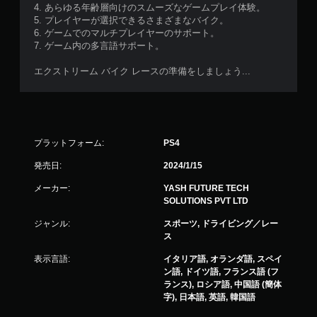
4. あらゆる年齢層向けのスムーズなゲームプレイ体験。
5. プレイヤーが選択できるさまざまなバイク。
6. ゲームでのマルチプレイヤーのサポート。
7. ゲーム内の多言語サポート。
エクストリーム バイク レースの準備をしましょう...
プラットフォーム:
PS4
発売日:
2024/1/15
メーカー:
YASH FUTURE TECH
SOLUTIONS PVT LTD
ジャンル:
スポーツ, ドライビング／レー
ス
表示言語:
イタリア語, オランダ語, スペイ
ン語, ドイツ語, フランス語 (フ
ランス), ロシア語, 中国語 (簡体
字), 日本語, 英語, 韓国語