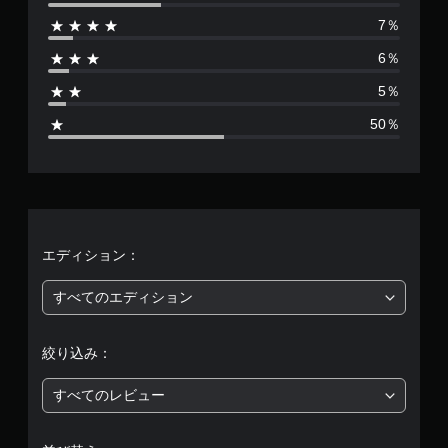
数
7％
は
6％
6
5％
5
50％
9
、
平
均
エディション：
評
すべてのエディション
価
絞り込み：
は
すべてのレビュー
5
段