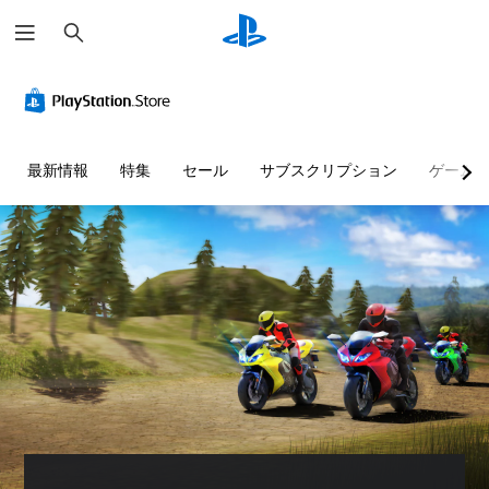
検
索
最新情報
特集
セール
サブスクリプション
ゲーム