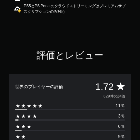
1
PS5とPS Portalのクラウドストリーミングはプレミアムサブ
.
スクリプションのみ対応
7
2
で
す
評価とレビュー
評
1.72
世界のプレイヤーの評価
価
629件の評価
11％
数
3％
は
6％
6
9％