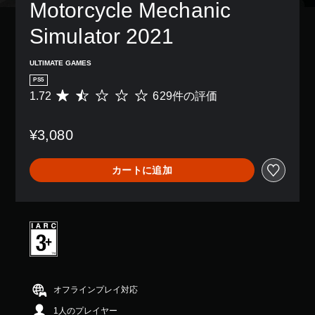
Motorcycle Mechanic 
Simulator 2021
ULTIMATE GAMES
PS5
1.72
629件の評価
評
価
数
¥3,080
は
6
2
カートに追加
9
、
平
均
評
価
は
5
段
階
オフラインプレイ対応
中
1人のプレイヤー
の