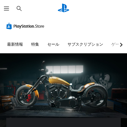
検
索
最新情報
特集
セール
サブスクリプション
ゲーム