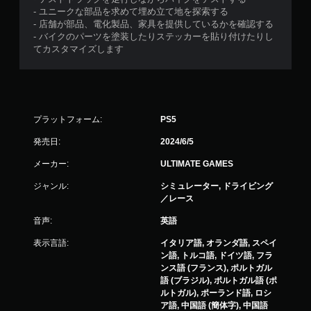
- ユニークな部品を求めて埋め立て地を探索する
- 店舗が部品、電化製品、家具を提供しているかを確認する
- バイクのパーツを塗装したりステッカーを貼り付けたりし
てカスタマイズします
プラットフォーム:
PS5
発売日:
2024/6/5
メーカー:
ULTIMATE GAMES
ジャンル:
シミュレーター, ドライビング
／レース
音声:
英語
表示言語:
イタリア語, オランダ語, スペイ
ン語, トルコ語, ドイツ語, フラ
ンス語 (フランス), ポルトガル
語 (ブラジル), ポルトガル語 (ポ
ルトガル), ポーランド語, ロシ
ア語, 中国語 (簡体字), 中国語