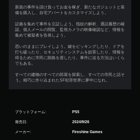
と
ゲ
新規の事件を請け負ってお金を稼ぎ、新たなガジェットと装
こ
ー
備を購入し、自宅アパートをカスタマイズしよう。
ろ
ム
か
の
証拠を集めて事件を立証しよう。指紋の解析、通話履歴の確
ら
プ
認、個人メールの閲覧、監視カメラの映像確認など、情報を
ゲ
レ
集めて被疑者を告発しよう。
ー
イ
ム
や
思いのままにプレイしよう。鍵をピッキングしたり、ドアを
を
メ
打ち破ったり、セキュリティシステムを妨害したり、情報を
再
ニ
得るために市民に賄賂を渡したり。事件に迫る方法はいくら
開
ュ
でもある。
で
ー
き
操
すべての建物のすべての部屋を探索し、すべての市民と話そ
ま
作
う。精巧に作り込まれたSF犯罪世界に夢中になれ。
す
が
。
で
き
ま
す
。
プラットフォーム:
PS5
発売日:
2024/9/26
モ
メーカー:
Fireshine Games
ー
シ