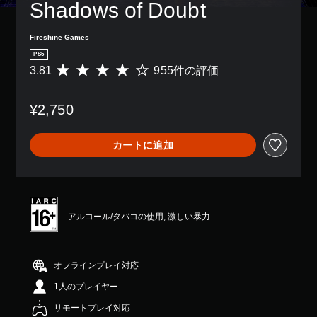
ン
の
Shadows of Doubt
て
き
り
配
み
く
ま
、
置
字
る
す
ア
Fireshine Games
を
幕
方
。
シ
カ
が
向
PS5
ス
ス
表
が
3.81
955件の評価
ト
評
3
タ
示
わ
機
価
D
マ
さ
か
能
数
イ
オ
れ
り
¥2,750
を
は
ズ
ま
ま
ー
有
9
で
す
す
デ
効
5
き
。
。
カートに追加
ィ
に
5
ま
す
、
オ
す
る
平
3
。
こ
均
D
と
評
オ
で
価
ス
アルコール/タバコの使用, 激しい暴力
ー
、
は
テ
デ
ゲ
5
ィ
ィ
ー
段
ッ
オ
ム
階
オフラインプレイ対応
で
ク
を
中
音
の
1人のプレイヤー
プ
の
声
感
レ
3
を
リモートプレイ対応
度
イ
.