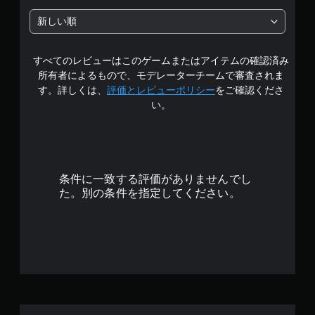
認
階
ス
ゲ
新しい順
テ
ー
中
ィ
ム
ッ
プ
すべてのレビューはこのゲームまたはアイテムの確認済み
の
ク
レ
所有者によるもので、モデレーターチームで審査されま
操
イ
3
す。詳しくは、
評価とレビューポリシー
をご確認くださ
作
の
い。
の
チ
.
反
ュ
転
ー
8
オ
ト
プ
リ
1
シ
ア
条件に一致する評価がありませんでし
ョ
ル
で
た。別の条件を指定してください。
ン
情
が
報
す
用
を
意
い
さ
つ
れ
で
て
も
い
見
ま
ら
す
れ