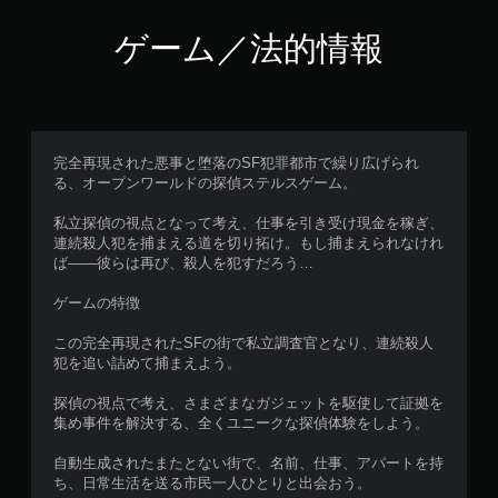
タ
し
イ
た
ゲーム／法的情報
ミ
り
ン
、
グ
制
で
限
ゲ
時
ー
間
完全再現された悪事と堕落のSF犯罪都市で繰り広げられ
ム
内
る、オープンワールドの探偵ステルスゲーム。
を
に
セ
ボ
私立探偵の視点となって考え、仕事を引き受け現金を稼ぎ、
ー
タ
連続殺人犯を捕まえる道を切り拓け。もし捕まえられなけれ
ブ
ン
ば――彼らは再び、殺人を犯すだろう…
し
を
て
押
ゲームの特徴
中
し
断
た
この完全再現されたSFの街で私立調査官となり、連続殺人
で
り
犯を追い詰めて捕まえよう。
き
す
、
る
探偵の視点で考え、さまざまなガジェットを駆使して証拠を
セ
こ
集め事件を解決する、全くユニークな探偵体験をしよう。
ー
と
ブ
な
自動生成されたまたとない街で、名前、仕事、アパートを持
し
く
ち、日常生活を送る市民一人ひとりと出会おう。
た
、