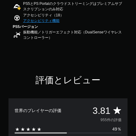
出
調
し
PS5とPS Portalのクラウドストリーミングはプレミアムサブ
8
力
や
スクリプションのみ対応
1
整
し
す
で
アクセシビリティ（18）
（
て
く
す
アクセシビリティ機能
基
、
で
PS5バージョン
本
あ
き
振動機能／トリガーエフェクト対応（DualSenseワイヤレス
な
）
ま
コントローラー）
た
ス
す
の
テ
。
周
ィ
囲
ッ
の
操
ク
あ
作
の
ら
方
感
評価とレビュー
ゆ
法
度
る
を
の
場
い
確
所
く
認
か
つ
ら
ゲ
評
か
3.81
世界のプレイヤーの評価
音
ー
の
が
ム
オ
価
955件の評価
聞
の
プ
こ
操
49％
シ
数
え
作
ョ