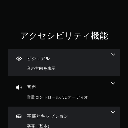
し
ビ
続
ー
け
パ
ず
ー
に
ト
ゲ
の
ー
アクセシビリティ機能
再
ム
生
を
中
プ
に
レ
、
イ
ビジュアル
ゲ
し
ー
た
音の方向を表示
ム
り
を
メ
一
ニ
時
音声
ュ
停
ー
止
音量コントロール, 3Dオーディオ
を
で
操
き
作
ま
で
字幕とキャプション
す
き
。
ま
字幕（基本）
（