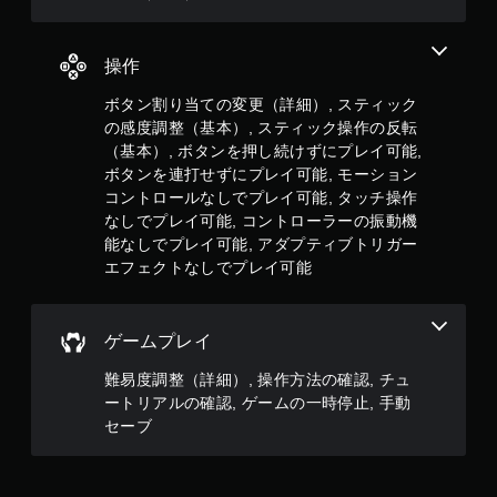
す
オ
。
フ
ラ
操作
イ
ボ
ン
タ
ボタン割り当ての変更（詳細）, スティック
プ
ン
の感度調整（基本）, スティック操作の反転
レ
を
（基本）, ボタンを押し続けずにプレイ可能,
イ
連
の
ボタンを連打せずにプレイ可能, モーション
打
み
コントロールなしでプレイ可能, タッチ操作
せ
）
なしでプレイ可能, コントローラーの振動機
ず
能なしでプレイ可能, アダプティブトリガー
に
手
エフェクトなしでプレイ可能
プ
動
レ
セ
イ
ー
ゲームプレイ
可
ブ
能
難易度調整（詳細）, 操作方法の確認, チュ
自
ボ
分
ートリアルの確認, ゲームの一時停止, 手動
タ
の
セーブ
ン
好
を
き
連
な
打