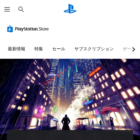
検
索
音
音
字
ボ
難
の
量
幕
タ
易
方
コ
（
ン
度
向
ン
基
割
調
を
ト
本
り
整
最新情報
特集
セール
サブスクリプション
ゲーム
表
ロ
）
当
（
示
ー
て
詳
主
ル
の
細
要
視
変
）
な
覚
個
ス
更
情
々
ゲ
ト
報
（
の
ー
ー
に
音
詳
ム
リ
よ
量
細
の
ー
っ
を
難
）
と
て
下
易
ゲ
キ
、
げ
度
ー
ャ
音
た
を
ム
ラ
が
り
変
の
ク
聞
消
更
ボ
タ
こ
音
し
タ
ー
え
で
た