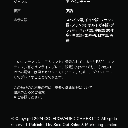
ジャンル:
アドベンチャー
ョ
ン
音声:
英語
コ
表示言語:
スペイン語, ドイツ語, フランス
ン
語 (フランス), ポルトガル語 (ブ
ト
ラジル), ロシア語, 中国語 (簡体
ロ
字), 中国語 (繁体字), 日本語, 英
ー
語
ル
な
し
で
このコンテンツは、アカウントに登録されている主なPS5(「コン
テンツ共有とオフラインプレイ」設定)ではいつでも、その他の
プ
PS5の場合には同アカウントでログインした後に、ダウンロード
レ
してプレイすることができます。
イ
可
この商品のご利用の前に、重要な健康情報について
能
健康のためのご注意
をご参照ください。
モ
ー
シ
ョ
ン
© Copyright 2024 COLEPOWERED GAMES LTD. All rights
コ
reserved. Published by Sold Out Sales & Marketing Limited