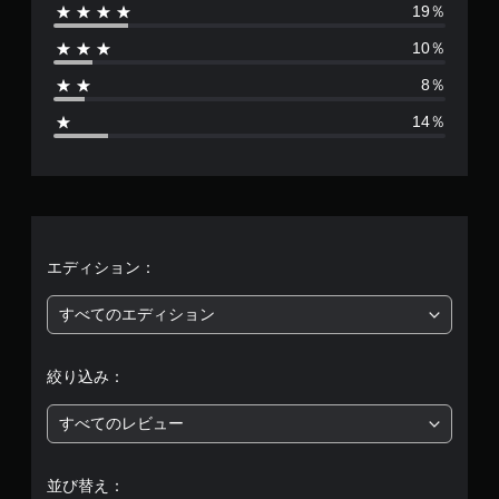
る
方
19％
ン
は
よ
法
か
う
10％
を
ら
9
に
い
選
8％
し
つ
べ
5
ま
で
ま
14％
す
も
す
5
。
見
。
ら
、
れ
ス
ま
平
テ
す
。
ィ
均
エディション：
ッ
ク
チ
評
すべてのエディション
操
ュ
作
ー
価
の
ト
絞り込み：
反
は
リ
転
ア
すべてのレビュー
（
5
ル
基
の
段
本
確
並び替え：
）