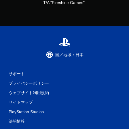
ン
T/A "Fireshine Games".
ト
ロ
ー
ル
を
使
わ
ず
に
ゲ
国／地域：日本
ー
ム
を
プ
サポート
レ
プライバシーポリシー
イ
で
ウェブサイト利用規約
き
ま
サイトマップ
す
。
PlayStation Studios
法的情報
タ
ッ