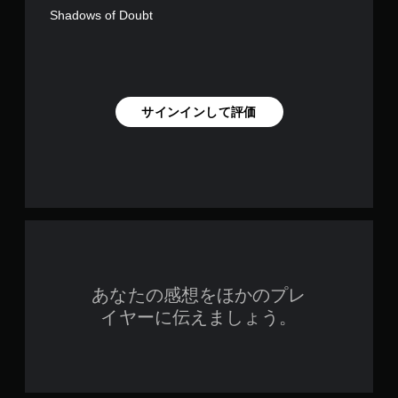
。
ま
Shadows of Doubt
す
。
ボ
タ
ン
ゲ
を
ー
サインインして評価
押
ム
し
の
続
一
け
時
ず
停
に
止
プ
ゲ
レ
ー
イ
ム
可
の
あなたの感想をほかのプレ
プ
能
レ
イヤーに伝えましょう。
ボ
イ
タ
中
ン
や
を
ム
押
ー