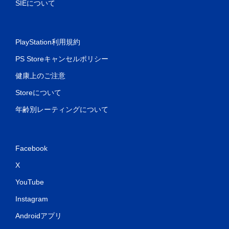
SIEについて
チ
操
作
な
PlayStation利用規約
し
PS Storeキャンセルポリシー
で
プ
健康上のご注意
レ
イ
Storeについて
可
年齢別レーティングについて
能
タ
ッ
チ
Facebook
操
作
X
を
使
YouTube
わ
ず
Instagram
に
Androidアプリ
ゲ
ー