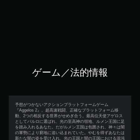
ゲーム／法的情報
予想がつかないアクションプラットフォームゲーム
『Aggelos 2』。超高速戦闘、正確なプラットフォーム移
動、2つの相反する世界がせめぎ合う。最高位天使アゲロス
としてバルロに選ばれ、光の至高神の領地、ルメン王国に足
を踏み入れるあなた。だがルメン王国は包囲され、神々は闇
の軍勢により窮地に追い込まれていた。やむを得ずあなたは
新たな闇の姿を受け入れ、光の王国と闇の王国における混沌