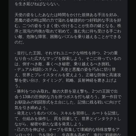
を生き延びねばならない。
天使の姿をしたあなたは時間をかけた規律ある手法を好み、
悪魔の姿の時は闇の力で溢れる敏捷的かつ好戦的な手法を好
む。二つの姿をうまく使い分けることが生存の鍵となる。秩
序と混沌の均衡が取れて初めて、進む先に待ち受ける手ごわ
い敵、危険な障害、困難なパズルを乗り越えることができる
のだ。
- 並行した王国。それぞれユニークな特性を持つ、2つの重
なり合った広大なマップを探索しよう。そこに待っているの
は、倒すべき敵、暴くべき秘密、乗り越えるべき挑戦。
- デュアル戦闘システム。天使と悪魔の姿を巧みに切り替
え、世界とプレイスタイルを変えよう。正確な防御と高速攻
撃を使い分け、タイミング、戦略、反射神経を磨き上げよ
う。
- 勝利をつかみ取れ。敵の大群を迎え撃ち、2つの王国で出
会う13体の圧倒的な力を持つボスを打ち破ろう。第一作目で
お馴染みの戦闘形式を土台にした、記憶に残る戦いに向けて
気を引き締めよう。
- 発見という名のパズル。スキルを習得し、ルートを記憶し
て、仕組みを操作し、罠を回避して、世界とインタラクトし
ながら、秘密や新たな道を発見しよう。
- 己の力を伸ばせ。オーブを収集して壊滅的な特殊攻撃をア
ンロックし、力を強化し、生存率を高めて、進行に戦術的な