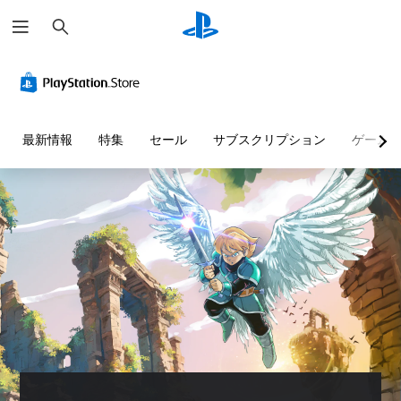
検
索
最新情報
特集
セール
サブスクリプション
ゲーム