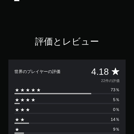
.
1
8
で
す
評価とレビュー
評
4.18
世界のプレイヤーの評価
価
22件の評価
73％
数
5％
は
0％
2
14％
2
9％