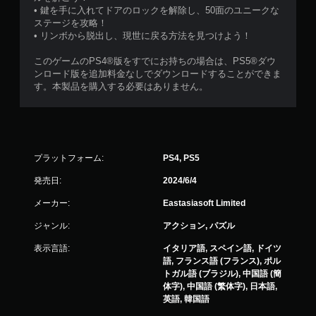
• 鍵を手に入れてドアのロックを解除し、50面のユニークな
ステージを攻略！
• リンボから脱出し、現世に戻る方法を見つけよう！
このゲームのPS4®版をすでにお持ちの場合は、PS5®ダウ
ンロード版を追加料金なしでダウンロードすることができま
す。本製品を購入する必要はありません。
プラットフォーム:
PS4, PS5
発売日:
2024/6/4
メーカー:
Eastasiasoft Limited
ジャンル:
アクション, パズル
表示言語:
イタリア語, スペイン語, ドイツ
語, フランス語 (フランス), ポル
トガル語 (ブラジル), 中国語 (簡
体字), 中国語 (繁体字), 日本語,
英語, 韓国語