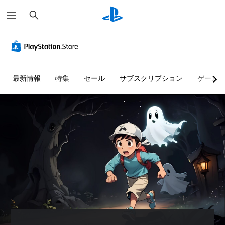
検
索
最新情報
特集
セール
サブスクリプション
ゲーム