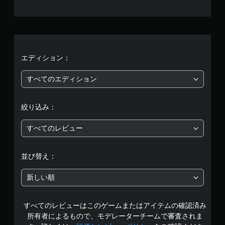
、
平
均
評
エディション：
価
すべてのエディション
は
絞り込み：
5
すべてのレビュー
段
階
並び替え：
中
新しい順
の
すべてのレビューはこのゲームまたはアイテムの確認済み
4
所有者によるもので、モデレーターチームで審査されま