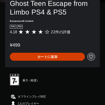
Ghost Teen Escape from 
Limbo PS4 & PS5
Eastasiasoft Limited
PS4
PS5
4.18
22件の評価
評
価
数
¥499
は
2
2
カートに追加
、
平
均
評
価
は
暴力（軽度）
5
段
階
中
オフラインプレイ対応
の
1人のプレイヤー
4