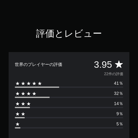
.
9
5
で
す
評価とレビュー
評
3.95
世界のプレイヤーの評価
価
22件の評価
41％
数
32％
は
14％
2
9％
2
5％
、