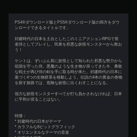
PS4®ダウンロード版とPS5®ダウンロード版の両方をダウ
ンロードできるタイトルです。
封建時代の日本を土台としたこのミニアクションRPGで長
老侍としてプレイし、民衆を邪悪な妖怪モンスターから救お
う！
ケントは、ずいぶん前に妖怪として知られた邪悪な勢力から
祖国を守った侍。悪魔のような生き物が戻ってきた今、勇敢
な戦士が再び侍の剣を手に取る時が来た。封建時代の日本に
基づく4つの生物群系を移動しよう。伝説の4本の黄金の巻物
を探す旅路では、危険な妖怪に出くわすことになる。
強力な妖怪モンスターすべてが打ち負かされなければ、日本
に平和が戻ることはない。
特徴：
* 封建時代の日本がテーマ
* カラフルな8ビットグラフィック
* オリエンタルなテーマの音楽