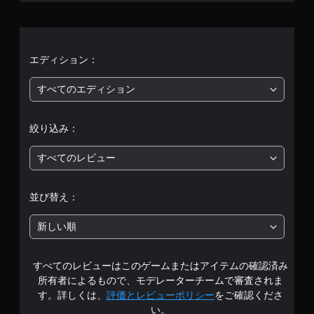
平
均
評
エディション：
価
すべてのエディション
は
絞り込み：
5
すべてのレビュー
段
階
並び替え：
中
新しい順
の
すべてのレビューはこのゲームまたはアイテムの確認済み
3
所有者によるもので、モデレーターチームで審査されま
.
す。詳しくは、
評価とレビューポリシー
をご確認くださ
い。