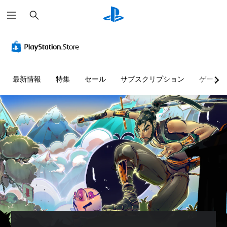
検
索
最新情報
特集
セール
サブスクリプション
ゲーム