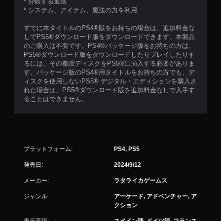
* 分岐する進路
* システム、アイテム、魔法の力を利用
すでに本タイトルのPS4®版をお持ちの場合は、追加料金な
しでPS5®ダウンロード版をダウンロードできます。本製品
のご購入は不要です。PS4®パッケージ版をお持ちの方は、
PS5®ダウンロード版をダウンロードしたりプレイしたりす
るには、その都度ディスクをPS5®に挿入する必要がありま
す。パッケージ版のPS4®用タイトルをお持ちの方でも、デ
ィスクを使用しないPS5® デジタル・エディションを購入さ
れた場合は、PS5®ダウンロード版を追加料金なしで入手す
ることはできません。
プラットフォーム:
PS4, PS5
発売日:
2024/9/12
メーカー:
ラタライカゲームス
ジャンル:
アーケード, アドベンチャー, ア
クション