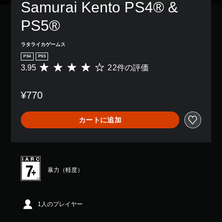
Samurai Kento PS4® & 
PS5®
ラタライカゲームス
PS4
PS5
3.95
22件の評価
評
価
数
¥770
は
2
2
カートに追加
、
平
均
評
価
は
暴力（軽度）
5
段
階
中
1人のプレイヤー
の
3