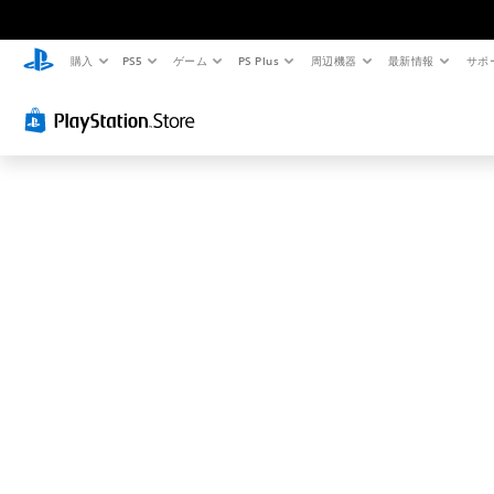
お
探
し
購入
PS5
ゲーム
PS Plus
周辺機器
最新情報
サポ
の
ペ
ー
ジ
は
見
つ
か
り
ま
せ
ん
で
し
た
。