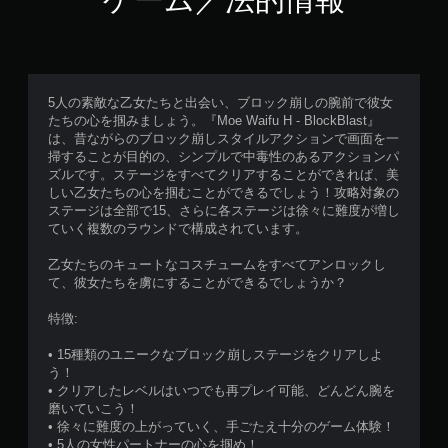
5人の素敵な乙女たちと出会い、ブロック崩しの腕前で彼女
たちの心を掴みましょう。『Moe Waifu H - BlockBlast』
は、昔ながらのブロック崩しスタイルアクションで画面を一
掃することが目的の、シンプルで中毒性のあるアクションパ
ズルです。ステージをすべてクリアすることができれば、美
しい乙女たちの心を掴むことができるでしょう！攻略対象の
ステージは全部で15、さらに各ステージは徐々に難度が増し
ていく複数のラウンドで構成されています。
乙女たちのキュートなコスチュームをすべてアンロックし
て、彼女たちを虜にすることができるでしょうか？
特徴:
• 15種類のユニークなブロック崩しステージをクリアしよ
う！
• クリアしたレベルはいつでも再プレイ可能、どんどん腕を
磨いていこう！
• 徐々に難度の上がっていく、手ごたえ十分のゲーム体験！
• 5人の女性パートナーの心を掴め！