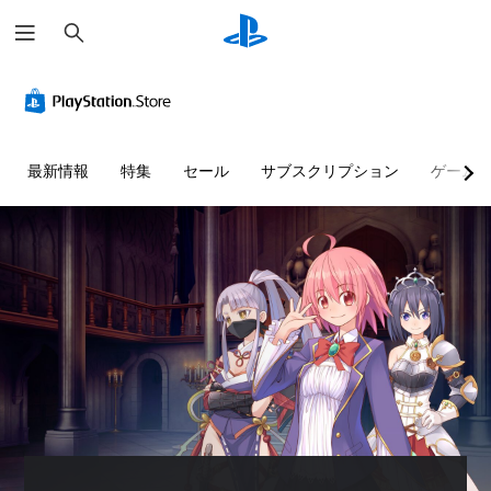
検
索
最新情報
特集
セール
サブスクリプション
ゲーム