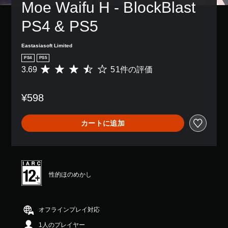
Moe Waifu H - BlockBlast 
PS4 & PS5
Eastasiasoft Limited
PS4
PS5
3.69
51件の評価
評
価
数
¥598
は
5
1
カートに追加
、
平
均
評
価
は
性的ほのめかし
5
段
階
中
オフラインプレイ対応
の
1人のプレイヤー
3