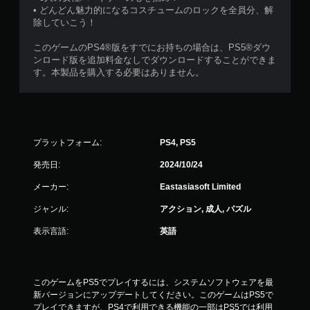
• どんどん魅力的になるコスチュームのロックを全員分、解
除していこう！
このゲームのPS4®版をすでにお持ちの場合は、PS5®ダウ
ンロード版を追加料金なしでダウンロードすることができま
す。本製品を購入する必要はありません。
プラットフォーム:
PS4, PS5
発売日:
2024/10/24
メーカー:
Eastasiasoft Limited
ジャンル:
アクション, 成人, パズル
表示言語:
英語
このゲームをPS5でプレイするには、システムソフトウェアを最
新バージョンにアップデートしてください。このゲームはPS5で
プレイできますが、PS4で利用できる機能の一部はPS5では利用