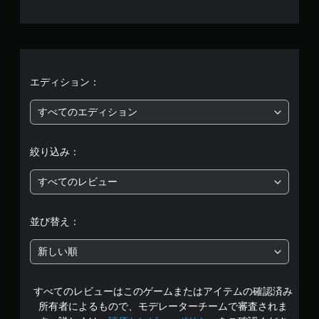
、
平
均
評
エディション：
価
すべてのエディション
は
絞り込み：
5
すべてのレビュー
段
階
並び替え：
中
新しい順
の
すべてのレビューはこのゲームまたはアイテムの確認済み
3
所有者によるもので、モデレーターチームで審査されま