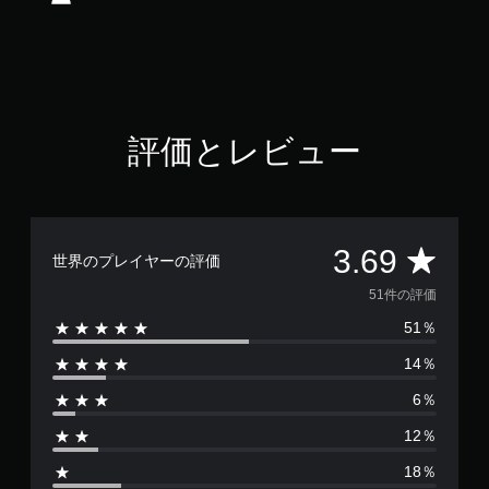
.
6
9
で
す
評価とレビュー
評
3.69
世界のプレイヤーの評価
価
51件の評価
51％
数
14％
は
6％
5
12％
1
18％