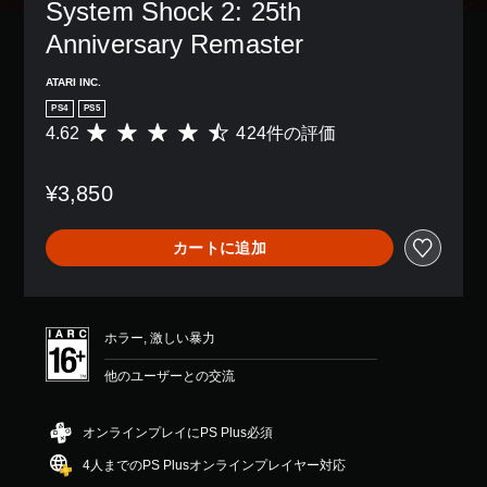
System Shock 2: 25th 
Anniversary Remaster
ATARI INC.
PS4
PS5
4.62
424件の評価
評
価
数
¥3,850
は
4
2
カートに追加
4
、
平
均
評
ホラー, 激しい暴力
価
は
他のユーザーとの交流
5
段
階
オンラインプレイにPS Plus必須
中
4人までのPS Plusオンラインプレイヤー対応
の
4