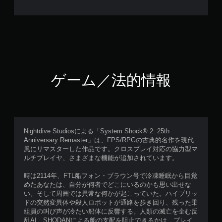
ゲーム／法的情報
Nightdive Studiosによる「System Shock® 2: 25th
Anniversary Remaster」は、FPS/RPGの古典的名作を現代
風にリマスターした作品です。クロスプレイ対応の協力型マ
ルチプレイヤ、さまざまな機能が追加されています。
時は2114年、FTL船フォン・ブラウン号で冷凍睡眠から目覚
めたあなたは、自分が何者でどこにいるのかも思い出せな
い。そして周囲では異常な何かが起こっていた。ハイブリッ
ドの突然変異体や殺人ロボットが通路を歩き回り、残った乗
組員の叫び声が冷たい船体に反響する。人類の滅亡を企む反
乱AI、SHODANによる船の支配を阻止できるかは、プレイ