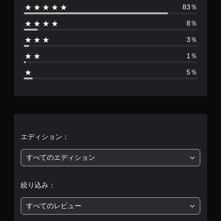
83％
数
8％
は
3％
4
1％
2
5％
4
、
平
均
エディション：
評
すべてのエディション
価
絞り込み：
は
すべてのレビュー
5