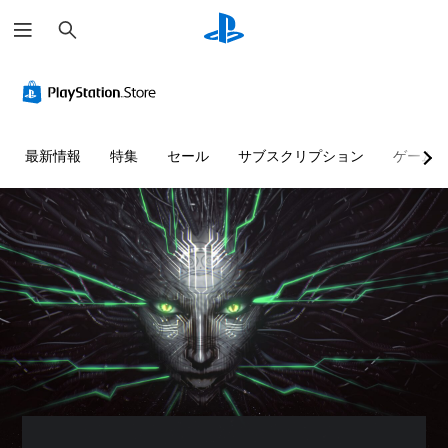
検
索
最新情報
特集
セール
サブスクリプション
ゲーム