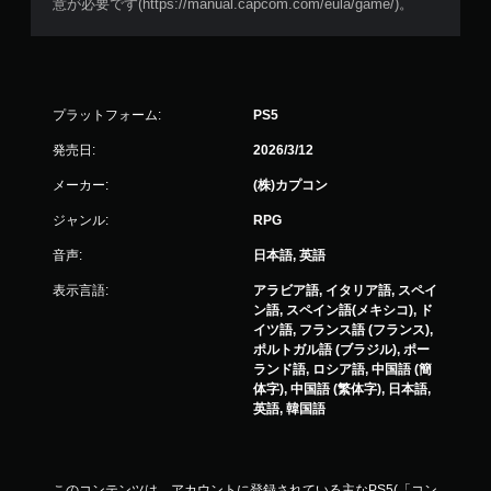
意が必要です(https://manual.capcom.com/eula/game/)。
プラットフォーム:
PS5
発売日:
2026/3/12
メーカー:
(株)カプコン
ジャンル:
RPG
音声:
日本語, 英語
表示言語:
アラビア語, イタリア語, スペイ
ン語, スペイン語(メキシコ), ド
イツ語, フランス語 (フランス),
ポルトガル語 (ブラジル), ポー
ランド語, ロシア語, 中国語 (簡
体字), 中国語 (繁体字), 日本語,
英語, 韓国語
このコンテンツは、アカウントに登録されている主なPS5(「コン