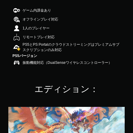
階
中
ゲーム内課金あり
の
オフラインプレイ対応
4
.
1人のプレイヤー
6
2
リモートプレイ対応
で
PS5とPS Portalのクラウドストリーミングはプレミアムサブ
す
スクリプションのみ対応
PS5バージョン
振動機能対応（DualSenseワイヤレスコントローラー）
エディション：
S
t
a
n
d