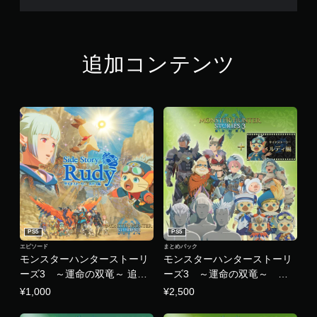
追加コンテンツ
PS5
PS5
エピソード
まとめパック
モンスターハンターストーリ
モンスターハンターストーリ
ーズ3 ～運命の双竜～ 追加
ーズ3 ～運命の双竜～ デ
サイドストーリー「ルディ
ラックスキット
¥1,000
¥2,500
編」