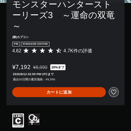
モンスターハンタースト
ーリーズ3　～運命の双竜
～
(株)カプコン
PS5
STANDARD EDITION
4.62
4.7K件の評価
評
価
数
¥7,192
は
¥8,990
20%オフ
通常価格¥8,990より値引き
4
2026/8/12 02:59 PM UTCまで
.
過去30日間の最安価格：¥8,990
7
K
カートに追加
、
平
均
評
価
は
5
段