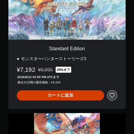
a
r
d
E
d
i
t
i
o
Standard Edition
n
モンスターハンターストーリーズ3
¥7,192
¥8,990
20%オフ
通常価格¥8,990より値引き
2026/8/12 02:59 PM UTCまで
過去30日間の最安価格：¥8,990
カートに追加
モ
ン
ス
タ