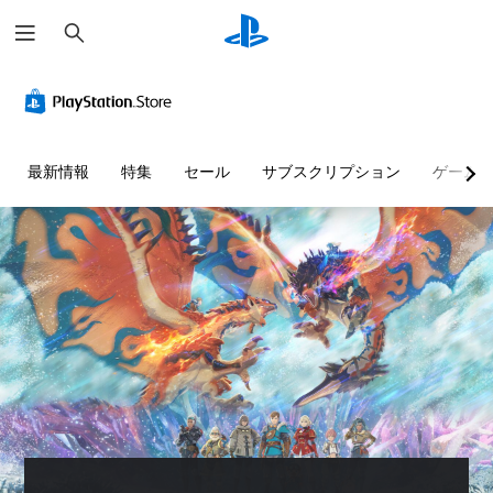
検
索
最新情報
特集
セール
サブスクリプション
ゲーム