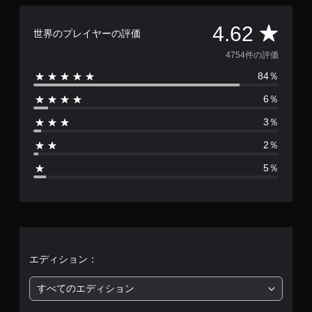
評
4.62
世界のプレイヤーの評価
価
4754件の評価
84％
数
6％
は
3％
4
2％
7
5％
5
4
、
平
エディション：
均
すべてのエディション