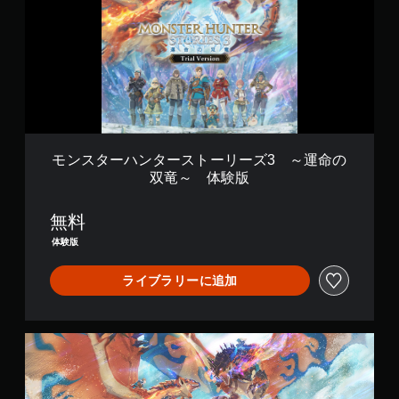
ー
ハ
ン
タ
ー
ス
ト
ー
リ
ー
モンスターハンターストーリーズ3 ～運命の
ズ
双竜～ 体験版
3
～
無料
運
体験版
命
の
ライブラリーに追加
双
竜
～
D
体
e
験
l
版
u