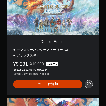
x
e
E
d
i
t
i
o
n
Deluxe Edition
モンスターハンターストーリーズ3
デラックスキット
¥9,231
¥10,990
16%オフ
通常価格¥10,990より値引き
2026/8/12 02:59 PM UTCまで
過去30日間の最安価格：¥10,990
カートに追加
P
r