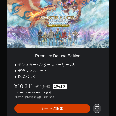
e
m
i
u
m
D
e
l
u
x
e
E
Premium Deluxe Edition
d
i
モンスターハンターストーリーズ3
t
デラックスキット
i
DLCパック
o
n
¥10,311
¥11,990
14%オフ
通常価格¥11,990より値引き
2026/8/12 02:59 PM UTCまで
過去30日間の最安価格：¥11,990
カートに追加