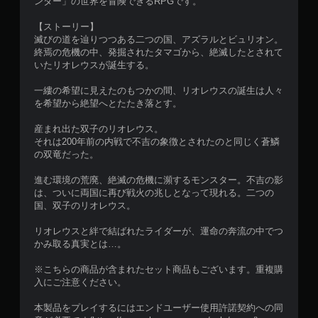
ンター」の世界を冒険できるRPGです。
【ストーリー】
滅びの道を辿りつつある二つの国、アズラルとビュリオン。
終焉の危機の中、発掘されたタマゴから、絶滅したとされて
いたリオレウスが誕生する。
一縷の希望に見えたのもつかの間、リオレウスの誕生は人々
を希望から絶望へとたたき落とす。
産まれ出た双子のリオレウス。
それは200年前の内戦で不吉の象徴とされたのと同じく蒼鱗
の双竜だった。
進む環境の荒廃、絶滅の危機に瀕するモンスター。不吉の影
は、ついに両国に再び戦火の兆しとなって現れる。二つの
国、双子のリオレウス。
リオレウスと絆で結ばれたライダーが、運命の奔流の中でつ
かみ取る真実とは…。
※こちらの商品が含まれたセット商品もございます。重複購
入にご注意ください。
本製品をプレイするにはエンドユーザー使用許諾契約への同