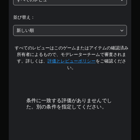
段
レ
イ
階
で
並び替え：
き
中
ま
新しい順
す
の
。
すべてのレビューはこのゲームまたはアイテムの確認済み
4
所有者によるもので、モデレーターチームで審査されま
.
す。詳しくは、
評価とレビューポリシー
をご確認くださ
い。
6
9
で
条件に一致する評価がありませんでし
す
た。別の条件を指定してください。