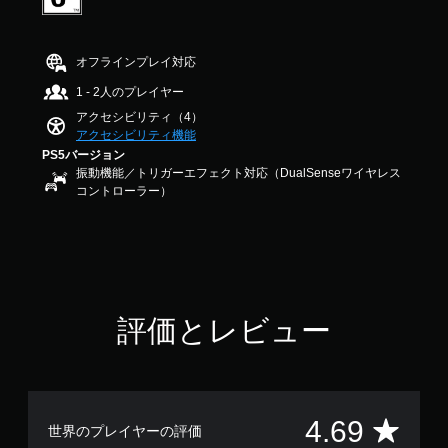
振
9
で
動
す
機
オフラインプレイ対応
能
な
1 - 2人のプレイヤー
し
アクセシビリティ（4）
で
アクセシビリティ機能
プ
PS5バージョン
レ
振動機能／トリガーエフェクト対応（DualSenseワイヤレス
コントローラー）
イ
可
能
コ
ン
ト
ロ
評価とレビュー
ー
ラ
ー
の
振
動
評
4.69
世界のプレイヤーの評価
機