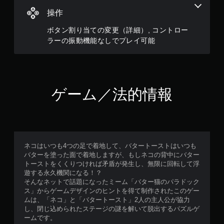
操作
ボタン割り当ての変更（詳細）, コントロー
ラーの振動機能なしでプレイ可能
ゲーム／法的情報
ネコはいつも4つの足で着地して、バタートーストはいつも
バターを塗った面で着地しますが、もしネコの背中にバター
トーストをくくりつければ矛盾が発生し、無限に回転して浮
遊する永久機関になる！？
そんなネットで話題になったミーム「バター猫のパラドック
ス」からゲームデザインのヒントを得て制作されたこのゲー
ムは、「ネコ」と「バタートースト」2人の主人公が協力
し、閉じ込められたステージの謎を解いて脱出するパズルゲ
ームです。