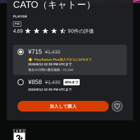
ン
の
CATO（キャトー）
き
配
み
ま
置
字
す
PLAYISM
を
幕
。
カ
が
PS5
ス
表
4.69
90件の評価
評
タ
示
価
マ
さ
数
イ
れ
は
¥715
ズ
¥1,430
ま
9
通常価格¥1,430より値引き
で
す
0
PlayStation Plus加入でさらに10％オフ
き
。
2026/8/12 02:59 PM UTCまで
、
ま
過去30日間の最安価格：¥1,430
平
す
均
。
¥858
¥1,430
評
40%オフ
通常価格¥1,430より値引き
価
2026/8/12 02:59 PM UTCまで
は
コ
5
ン
段
加入して購入
ト
階
ロ
中
ー
の
ラ
4
ー
.
の
6