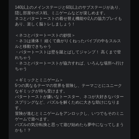
140以上のメインステージと60以上のサブステージがあり、
隠し部屋やボス戦、ミニゲームなどが楽しめます。
ネコとバタートーストの着せ替え機能や2人の協力プレイも
あり、楽しく脳トレしましょう！
＜ネコとバタートーストの妙技＞
・ネコは液体！ 細くて曲がりくねったパイプの中をスルス
ルと移動できちゃう
・バタートーストは壁を蹴とばしてジャンプ！ 高くまで登
れちゃう
・ネコとバタートーストが協力すれば、いろんな場所へ行け
ちゃう
＜ギミックとミニゲーム＞
5つの異なるテーマの世界を冒険し、テーマごとにユニーク
なギミックが待ち受けます。
バタートーストが嫌いなトースター、ネコが大好きなバター
スプリングなど、パズルを解くために大きな助けになりま
す。
冒険が進むとミニゲームをアンロックし、いつでもそのミニ
ゲームで遊べます。
パズルの気分転換と思って遊び始めたら夢中になってしまう
かも！？