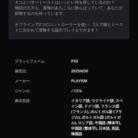
ネコとバタートーストはいったい何を探しているのか？
物語の欠片も、冒険のあちこちに散らばっていて、あなたが
探索するのを待っています。
オフラインで2つのコントローラーを使い、2人で猫とトース
トに分かれて冒険する協力プレイもできます！
プラットフォーム:
PS5
発売日:
2025/4/30
メーカー:
PLAYISM
ジャンル:
パズル
表示言語:
イタリア語, ウクライナ語, スペ
イン語, ドイツ語, フランス語
(フランス), ポルトガル語 (ブラ
ジル), ポルトガル語 (ポルトガ
ル), ロシア語, 中国語 (簡体字),
中国語 (繁体字), 日本語, 英語,
韓国語