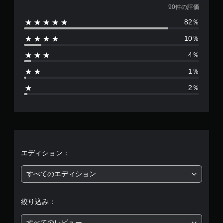
能
価
90件の評価
／
82％
ハ
数
プ
10％
テ
は
ィ
4％
ッ
9
ク
1％
フ
0
ィ
2％
ー
、
ド
バ
平
ッ
ク
均
を
使
評
エディション：
わ
ず
価
すべてのエディション
に
ゲ
は
ー
ム
絞り込み：
5
を
プ
すべてのレビュー