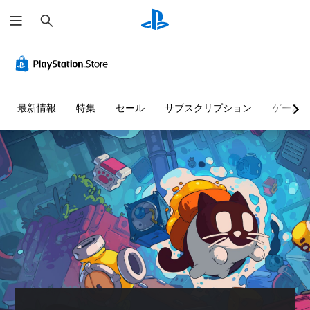
検
索
音
字
ボ
量
幕
タ
コ
（
ン
ン
基
割
ト
本
り
最新情報
特集
セール
サブスクリプション
ゲーム
ロ
）
当
ー
て
主
ル
の
要
変
な
個
ス
更
々
ト
（
の
ー
音
詳
リ
量
細
ー
を
）
と
下
ゲ
キ
げ
ー
ャ
た
ム
ラ
り
の
ク
消
ボ
タ
音
タ
ー
で