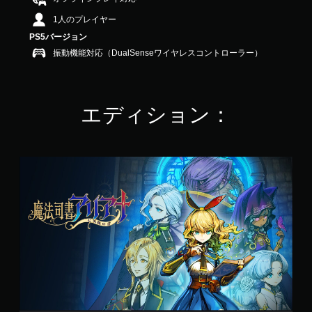
4
1人のプレイヤー
.
0
PS5バージョン
2
振動機能対応（DualSenseワイヤレスコントローラー）
で
す
エディション：
魔
法
司
書
ア
リ
ア
ナ
～
七
英
傑