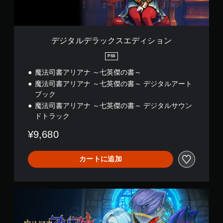
エ
デ
ィ
シ
ョ
デジタルデラックスエディション
ン
PS5
魔法司書アリアナ ～七英傑の書～
魔法司書アリアナ ～七英傑の書～ デジタルアート
ブック
魔法司書アリアナ ～七英傑の書～ デジタルサウン
ドトラック
¥9,680
カートに追加
魔
法
司
書