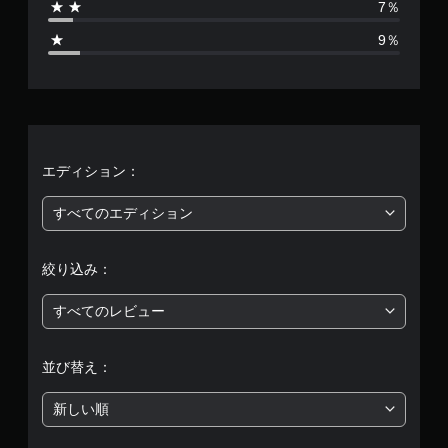
7％
0
9％
9
、
平
均
エディション：
評
すべてのエディション
価
絞り込み：
は
すべてのレビュー
5
段
並び替え：
階
新しい順
中