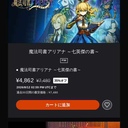
ア
リ
ア
ナ
～
七
英
傑
の
書
魔法司書アリアナ ～七英傑の書～
～
PS4
魔法司書アリアナ ～七英傑の書～
¥4,862
¥7,480
35%オフ
通常価格¥7,480より値引き
2026/8/12 02:59 PM UTCまで
過去30日間の最安価格：¥7,480
カートに追加
デ