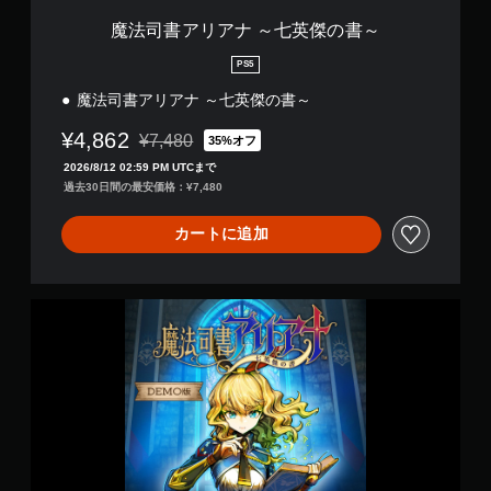
の
書
魔法司書アリアナ ～七英傑の書～
～
PS5
魔法司書アリアナ ～七英傑の書～
¥4,862
¥7,480
35%オフ
通常価格¥7,480より値引き
2026/8/12 02:59 PM UTCまで
過去30日間の最安価格：¥7,480
カートに追加
魔
法
司
書
ア
リ
ア
ナ
～
七