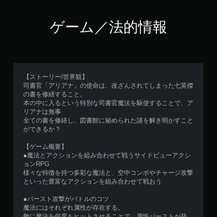
ゲーム／法的情報
【ストーリー/世界観】
司書官「アリアナ」の使命は、改ざんされてしまった七英傑
の書を修繕すること。
本の中に入るという特別な司書官魔法を駆使することで、ア
リアナは無事
全ての書を修繕し、図書館に秘められた謎を解き明かすこと
ができるか？
【ゲーム概要】
●魔法とアクションを組み合わせて戦うサイドビューアクシ
ョンRPG
様々な特徴を持つ多彩な魔法と、空中コンボやチャージ攻撃
といった豊富なアクションを組み合わせて戦おう
●バースト攻撃がバトルのコツ
魔法にはそれぞれ属性が存在する。
敵に魔法を何度もヒットさせることで、属性バーストが発