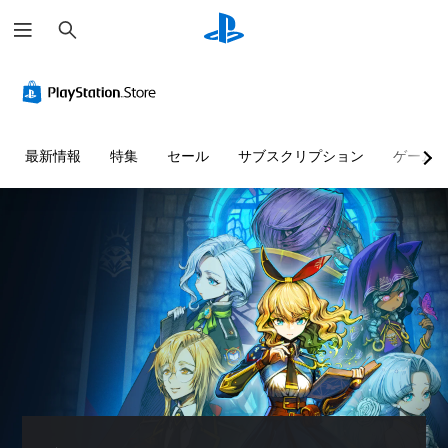
検
索
最新情報
特集
セール
サブスクリプション
ゲーム