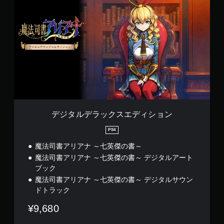
ジ
タ
ル
デ
ラ
ッ
ク
ス
エ
デ
ィ
シ
ョ
デジタルデラックスエディション
ン
PS4
魔法司書アリアナ ～七英傑の書～
魔法司書アリアナ ～七英傑の書～ デジタルアート
ブック
魔法司書アリアナ ～七英傑の書～ デジタルサウン
ドトラック
¥9,680