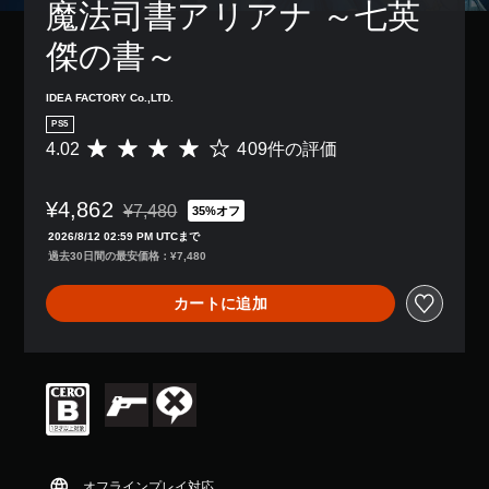
魔法司書アリアナ ～七英
傑の書～
IDEA FACTORY Co.,LTD.
PS5
4.02
409件の評価
評
価
数
¥4,862
は
¥7,480
35%オフ
通常価格¥7,480より値引き
4
2026/8/12 02:59 PM UTCまで
0
過去30日間の最安価格：¥7,480
9
、
カートに追加
平
均
評
価
は
5
段
階
中
の
オフラインプレイ対応