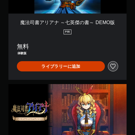
英
傑
の
書
魔法司書アリアナ ～七英傑の書～ DEMO版
～
D
PS5
E
M
無料
O
版
体験版
ライブラリーに追加
デ
ジ
タ
ル
デ
ラ
ッ
ク
ス