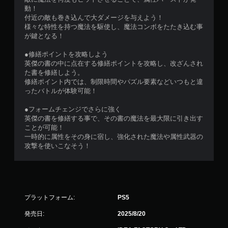
動！
付近の敵も巻き込んで大ダメージを与えよう！
様々な特性を持つ魔法を駆使し、魔法コンボをたたき込む事
が鍵となる！
●修繕ポイントを攻略しよう
英傑の書の中に点在する修繕ポイントを攻略し、改ざんされ
た書を修繕しよう。
修繕ポイント内では、制限時間やパズル要素などいつもと違
ったバトルが体験可能！
●フォームチェンジでさらに強く
英傑の書を修繕する事で、その書の魔法を最大限に引き出す
ことが可能！
一時的に属性をその身に宿し、強化された魔法や属性武器の
攻撃を使いこなそう！
プラットフォーム:
PS5
発売日:
2025/8/20