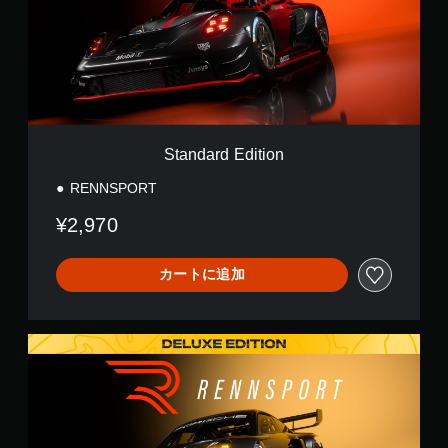
a
r
d
E
d
i
t
i
o
Standard Edition
n
RENNSPORT
¥2,970
カートに追加
D
e
l
u
x
e