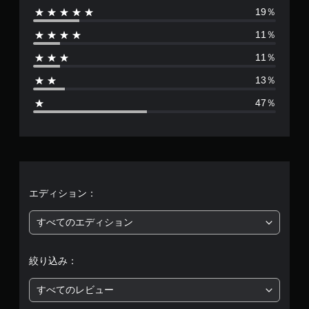
19％
数
11％
は
11％
1
13％
1
47％
8
9
、
平
エディション：
均
すべてのエディション
評
絞り込み：
価
すべてのレビュー
は