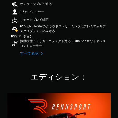
.
オンラインプレイ対応
4
1人のプレイヤー
2
で
リモートプレイ対応
す
PS5とPS Portalのクラウドストリーミングはプレミアムサブ
スクリプションのみ対応
PS5バージョン
振動機能／トリガーエフェクト対応（DualSenseワイヤレス
コントローラー）
すべて表示
エディション：
S
t
a
n
d