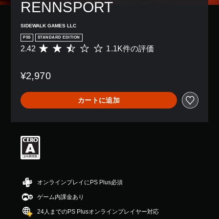
RENNSPORT
SIDEWALK GAMES LLC
PS5
STANDARD EDITION
2.42
1.1K件の評価
評
価
数
¥2,970
は
1
.
カートに追加
1
K
、
平
均
評
価
は
5
段
オンラインプレイにPS Plus必須
階
ゲーム内課金あり
中
の
24人までのPS Plusオンラインプレイヤー対応
2