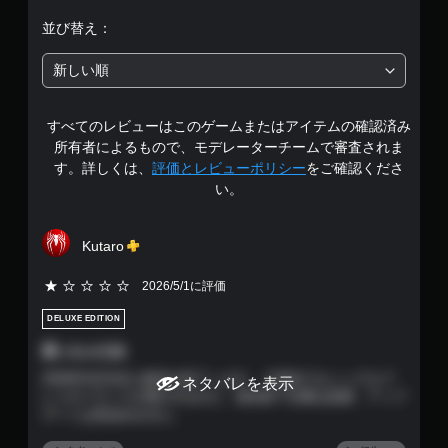
5
並び替え：
段
新しい順
階
すべてのレビューはこのゲームまたはアイテムの確認済み
中
所有者によるもので、モデレーターチームで審査されま
の
す。詳しくは、
評価とレビューポリシー
をご確認くださ
い。
2
.
Kutaro
4
2026/5/1に評価
2
DELUXE EDITION
で
買っちゃだめ
2026年5月31日に販売が終了します。 今現在でもシングルプ
ネタバレを表示
す
レイのバランスが悪すぎるのに、販売終了以降は改善、アップ
デートは見込めません。