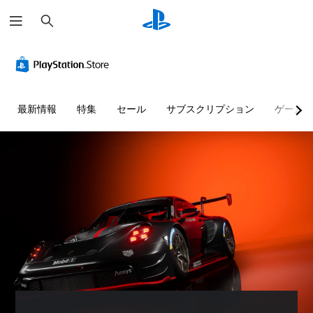
検
索
最新情報
特集
セール
サブスクリプション
ゲーム