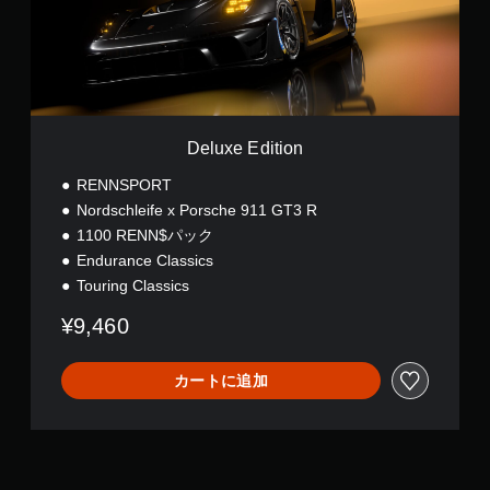
E
d
i
t
i
o
n
Deluxe Edition
RENNSPORT
Nordschleife x Porsche 911 GT3 R
1100 RENN$パック
Endurance Classics
Touring Classics
¥9,460
カートに追加