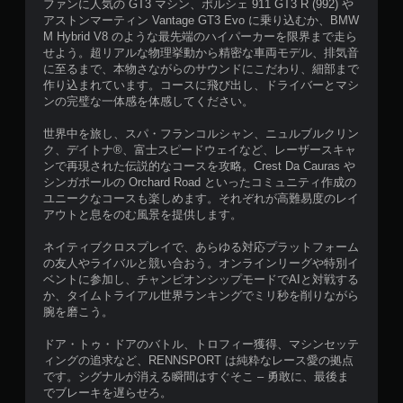
ファンに人気の GT3 マシン、ポルシェ 911 GT3 R (992) や
アストンマーティン Vantage GT3 Evo に乗り込むか、BMW
M Hybrid V8 のような最先端のハイパーカーを限界まで走ら
せよう。超リアルな物理挙動から精密な車両モデル、排気音
に至るまで、本物さながらのサウンドにこだわり、細部まで
作り込まれています。コースに飛び出し、ドライバーとマシ
ンの完璧な一体感を体感してください。
世界中を旅し、スパ・フランコルシャン、ニュルブルクリン
ク、デイトナ®、富士スピードウェイなど、レーザースキャ
ンで再現された伝説的なコースを攻略。Crest Da Cauras や
シンガポールの Orchard Road といったコミュニティ作成の
ユニークなコースも楽しめます。それぞれが高難易度のレイ
アウトと息をのむ風景を提供します。
ネイティブクロスプレイで、あらゆる対応プラットフォーム
の友人やライバルと競い合おう。オンラインリーグや特別イ
ベントに参加し、チャンピオンシップモードでAIと対戦する
か、タイムトライアル世界ランキングでミリ秒を削りながら
腕を磨こう。
ドア・トゥ・ドアのバトル、トロフィー獲得、マシンセッテ
ィングの追求など、RENNSPORT は純粋なレース愛の拠点
です。シグナルが消える瞬間はすぐそこ – 勇敢に、最後ま
でブレーキを遅らせろ。