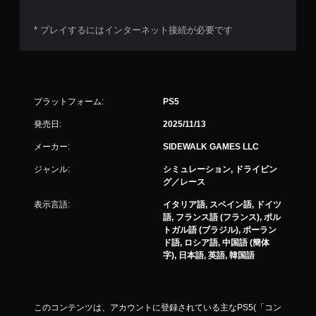
* プレイするにはインターネット接続が必要です
プラットフォーム:
PS5
発売日:
2025/11/13
メーカー:
SIDEWALK GAMES LLC
ジャンル:
シミュレーション, ドライビン
グ／レース
表示言語:
イタリア語, スペイン語, ドイツ
語, フランス語 (フランス), ポル
トガル語 (ブラジル), ポーラン
ド語, ロシア語, 中国語 (簡体
字), 日本語, 英語, 韓国語
このコンテンツは、アカウントに登録されている主なPS5(「コン