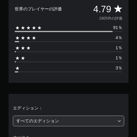
評
4.79
世界のプレイヤーの評価
価
1905件の評価
91％
数
4％
は
1％
1
1％
9
3％
0
5
、
平
エディション：
均
すべてのエディション
評