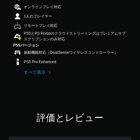
の
オンラインプレイ対応
4
.
1人のプレイヤー
7
リモートプレイ対応
9
で
PS5とPS Portalのクラウドストリーミングはプレミアムサブ
す
スクリプションのみ対応
PS5バージョン
振動機能対応（DualSenseワイヤレスコントローラー）
PS5 Pro Enhanced
すべて表示
評価とレビュー