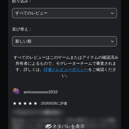
絞り込み：
価
すべてのレビュー
は
5
並び替え：
段
新しい順
階
すべてのレビューはこのゲームまたはアイテムの確認済み
中
所有者によるもので、モデレーターチームで審査されま
の
す。詳しくは、
評価とレビューポリシー
をご確認くださ
い。
4
.
amicooooooo3310
7
5段階評価の5
2026/5/28に評価
9
バブルのイケイケ感大好き！
龍が如くシリーズ大好きです！ 今作も最高でした！ ただ真島
で
吾郎がどうしてあーいったキャラになったのかをもうちょっと
ネタバレを表示