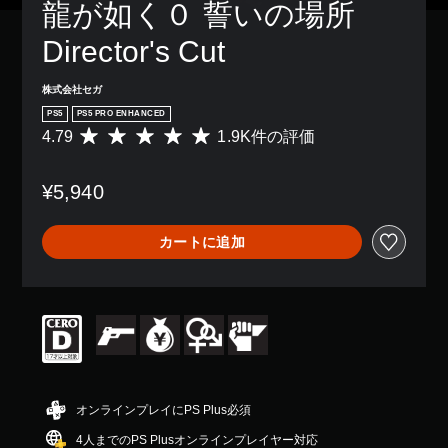
龍が如く０ 誓いの場所 
Director's Cut
株式会社セガ
PS5
PS5 PRO ENHANCED
4.79
1.9K件の評価
評
価
数
¥5,940
は
1
.
カートに追加
9
K
、
平
均
評
価
は
5
段
オンラインプレイにPS Plus必須
階
4人までのPS Plusオンラインプレイヤー対応
中