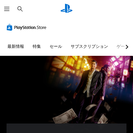
検
索
最新情報
特集
セール
サブスクリプション
ゲーム