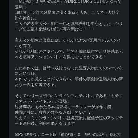
「龍が如く０ 誓いの場所」がDIRECTOR’S CUT版となって
登場！
1988年、空前の好景気に沸く東京と大阪、二つの巨大歓楽
街を舞台に、
二人の若き主人公・桐生一馬と真島吾朗を中心とした、シリ
ーズ史上最も危険な物語が幕を開ける・・・
主人公の桐生と真島には、それぞれ3つの専用バトルスタイ
ルが存在。
それぞれ独自のスタイルで、誰でも簡単操作で、爽快感あふ
れる喧嘩アクションバトルを楽しむことができる！
また本作では、当時未収録となった重要人物たちのシーンを
新たに収録。
本作でしか見ることができない、事件の裏側や登場人物の新
たな一面を堪能できる。
そしてシリーズ初のオンラインマルチバトルである「カチコ
ミオンラインバトル」が登場！
総勢60名にもわたる本編登場キャラクターが操作可能。
仲間と共に、数多の敵をなぎ倒していこう！
※カチコミオンラインバトルは発売後に配信予定のアップデ
ート適用後、利用可能となります
※PS4®ダウンロード版「龍が如く０ 誓いの場所」をお持