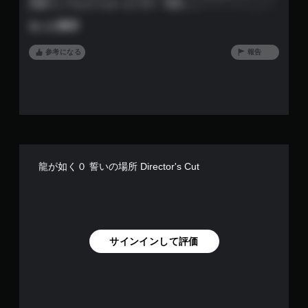
深掘りしてもらいたかったです！ 西谷ぃぃ！！！（ ｉ _ ｉ
す
）いい奴ばかりすぐ死んでしまう(T . T) 桐生ちゃんと仲良し
もっと表示
な頃の錦見て涙が…(T . T)
参考になる
報告
龍が如く０ 誓いの場所 Director's Cut
サインインして評価