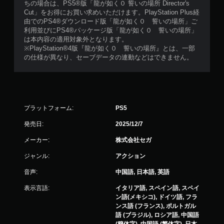
ちの場合は、PS5®版「龍が如く０ 誓いの場所 Director's
Cut」をお得にお買い求めいただけます。PlayStation Plus経
由でのPS4®ダウンロード版「龍が如く０ 誓いの場所」ご
利用並びにPS4®パッケージ版「龍が如く０ 誓いの場所」
は本内容の適用対象外となります。
※PlayStation®4版『龍が如く０ 誓いの場所』とは、一部
の仕様が異なり、セーブデータの連動などはできません。
プラットフォーム:
PS5
発売日:
2025/12/7
メーカー:
株式会社セガ
ジャンル:
アクション
音声:
中国語, 日本語, 英語
表示言語:
イタリア語, スペイン語, スペイ
ン語(メキシコ), ドイツ語, フラ
ンス語 (フランス), ポルトガル
語 (ブラジル), ロシア語, 中国語