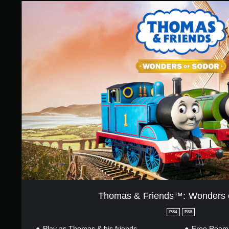
5
T
5
h
で
o
す
m
a
s
&
F
r
i
e
n
d
s
™
:
W
o
n
d
Thomas & Friends™: Wonders 
e
r
PS4
PS5
s
Play as Thomas & his friends
Free Roam