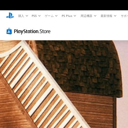
購入
PS5
ゲーム
PS Plus
周辺機器
最新情報
サポ