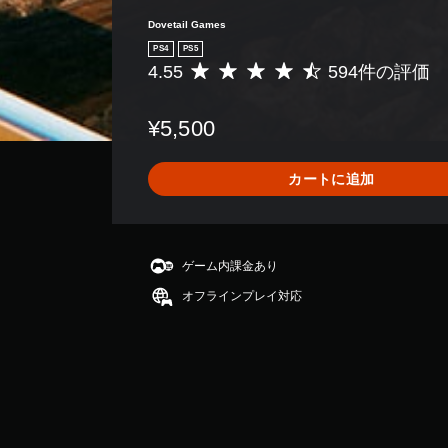
Dovetail Games
PS4
PS5
4.55
594件の評価
評
価
数
¥5,500
は
5
9
カートに追加
4
、
平
均
評
ゲーム内課金あり
価
オフラインプレイ対応
は
5
段
階
中
の
4
.