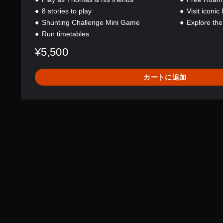
o
f
8 stories to play
Visit iconic
S
Shunting Challenge Mini Game
Explore the
o
Run timetables
d
o
¥5,500
r
カートに追加