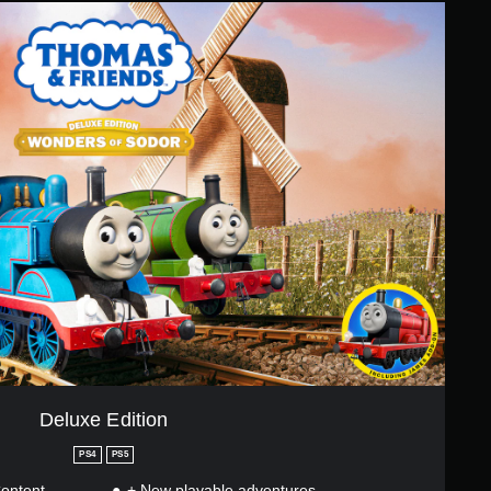
Deluxe Edition
PS4
PS5
Content
+ New playable adventures