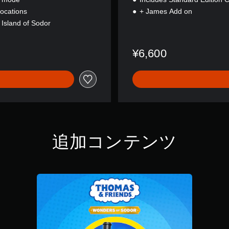
 locations
+ James Add on
 Island of Sodor
¥6,600
追加コンテンツ