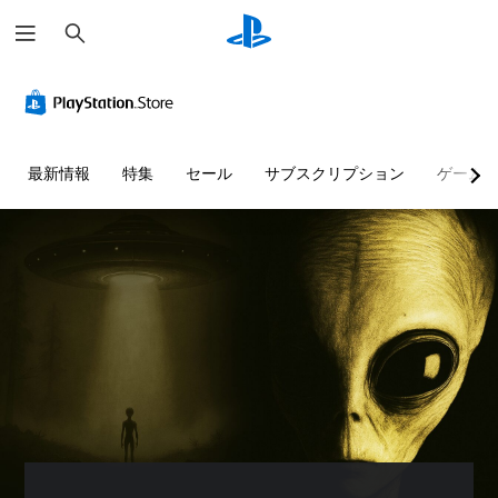
検
索
最新情報
特集
セール
サブスクリプション
ゲーム