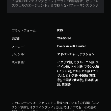
・複数のエンディングと「フォーラムの陰謀論者」から「ロ
ズウェルのエージェント」まで様々なパフォーマンスランク
プラットフォーム:
PS5
発売日:
2026/5/14
メーカー:
Eastasiasoft Limited
ジャンル:
アドベンチャー, アクション
表示言語:
イタリア語, カタルーニャ語, ス
ペイン語, ドイツ語, フランス語
(フランス), ポルトガル語 (ブラ
ジル), ロシア語, 中国語 (簡体
字), 中国語 (繁体字), 日本語, 英
語, 韓国語
このコンテンツは、アカウントに登録されている主なPS5(「コン
テンツ共有とオフラインプレイ」設定)ではいつでも、その他の