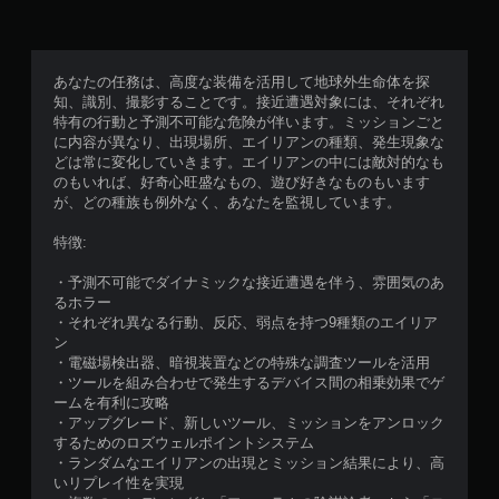
あなたの任務は、高度な装備を活用して地球外生命体を探
知、識別、撮影することです。接近遭遇対象には、それぞれ
特有の行動と予測不可能な危険が伴います。ミッションごと
に内容が異なり、出現場所、エイリアンの種類、発生現象な
どは常に変化していきます。エイリアンの中には敵対的なも
のもいれば、好奇心旺盛なもの、遊び好きなものもいます
が、どの種族も例外なく、あなたを監視しています。
特徴:
・予測不可能でダイナミックな接近遭遇を伴う、雰囲気のあ
るホラー
・それぞれ異なる行動、反応、弱点を持つ9種類のエイリア
ン
・電磁場検出器、暗視装置などの特殊な調査ツールを活用
・ツールを組み合わせで発生するデバイス間の相乗効果でゲ
ームを有利に攻略
・アップグレード、新しいツール、ミッションをアンロック
するためのロズウェルポイントシステム
・ランダムなエイリアンの出現とミッション結果により、高
いリプレイ性を実現