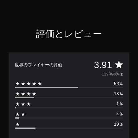
9
1
で
す
評価とレビュー
評
3.91
世界のプレイヤーの評価
価
129件の評価
58％
数
18％
は
1％
1
4％
2
19％
9