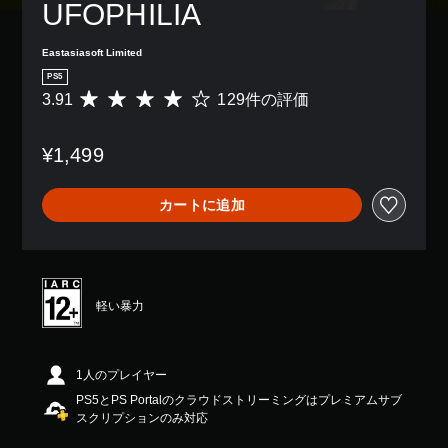
UFOPHILIA
Eastasiasoft Limited
PS5
3.91
129件の評価
評
価
数
¥1,499
は
1
2
カートに追加
9
、
平
均
評
価
軽い暴力
は
5
段
階
1人のプレイヤー
中
PS5とPS Portalのクラウドストリーミングはプレミアムサブ
の
スクリプションのみ対応
3
.