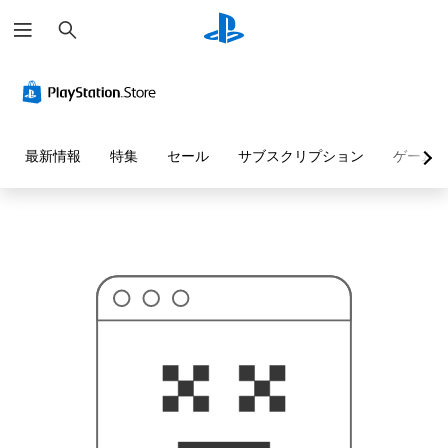
検
お
索
探
し
の
ペ
ー
ジ
は
見
最新情報
特集
セール
サブスクリプション
ゲーム
つ
か
り
ま
せ
ん
で
し
た
。