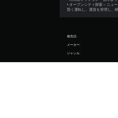
• オープンシティ探索 – ニ
賢く運転し、運賃を管理し、
発売日:
メーカー:
ジャンル:
国／地域：日本
サポート