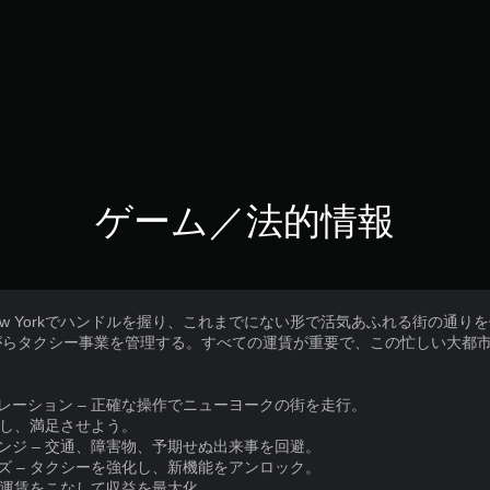
ゲーム／法的情報
ver 2027: New Yorkでハンドルを握り、これまでにない形で活気あふれる
がらタクシー事業を管理する。すべての運賃が重要で、この忙しい大都
ュレーション – 正確な操作でニューヨークの街を走行。
ろしし、満足させよう。
レンジ – 交通、障害物、予期せぬ出来事を回避。
イズ – タクシーを強化し、新機能をアンロック。
よく運賃をこなして収益を最大化。