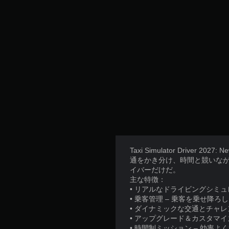
Taxi Simulator Dri
通をかき分け、時間と競いな
イバーだけだ。
主な特徴：
• リアルなドライビングシミ
• 乗客管理 – 乗客を乗せ降
• ダイナミックな交通とチャ
• アップグレード＆カスタマ
• 時間制ミッション – 効率