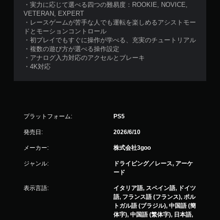
・実力に応じて選べる四つの難易度：ROOKIE, NOVICE,
VETERAN, EXPERT​
・レースゲームが苦手な人でも運転を楽しめるアシストモー
ド​とモーションコントロール
・初プレイでもすぐに操作が学べる、充実のチュートリアル​
・複数の遊び方が選べる操作設定
・アナログ入力対応のアクセルとブレーキ
・4K対応
プラットフォーム:
PS5
発売日:
2026/6/10
メーカー:
株式会社3goo
ジャンル:
ドライビング／レース, アーケ
ード
表示言語:
イタリア語, スペイン語, ドイツ
語, フランス語 (フランス), ポル
トガル語 (ブラジル), 中国語 (簡
体字), 中国語 (繁体字), 日本語,