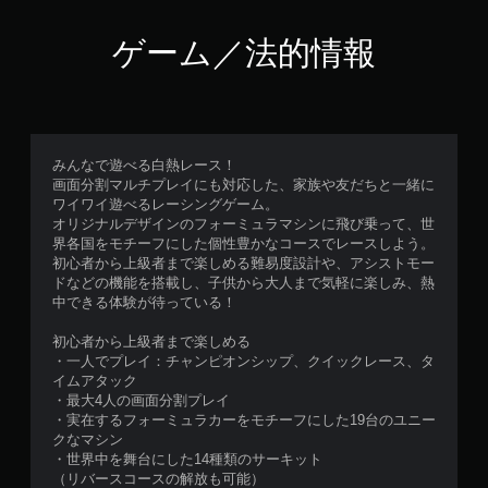
ゲーム／法的情報
みんなで遊べる白熱レース！​
画面分割マルチプレイにも対応した、家族や友だちと一緒に
ワイワイ遊べるレーシングゲーム。
オリジナルデザインのフォーミュラマシンに飛び乗って、世
界各国をモチーフにした個性豊かなコースでレースしよう。
初心者から上級者まで楽しめる難易度設計や、アシストモー
ドなどの機能を搭載し、子供から大人まで気軽に楽しみ、熱
中できる体験が待っている！
初心者から上級者まで楽しめる
・一人でプレイ：チャンピオンシップ、クイックレース、タ
イムアタック​
・最大4人の画面分割プレイ
・実在するフォーミュラカーをモチーフにした19台のユニー
クなマシン
・世界中を舞台にした14種類のサーキット​
（リバースコースの解放も可能）​