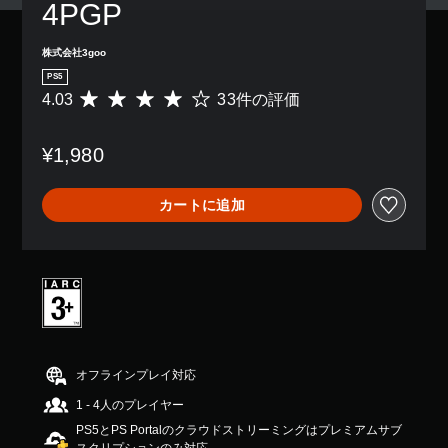
4PGP
株式会社3goo
PS5
4.03
33件の評価
評
価
数
¥1,980
は
3
3
カートに追加
、
平
均
評
価
は
5
段
階
中
オフラインプレイ対応
の
1 - 4人のプレイヤー
4
.
PS5とPS Portalのクラウドストリーミングはプレミアムサブ
0