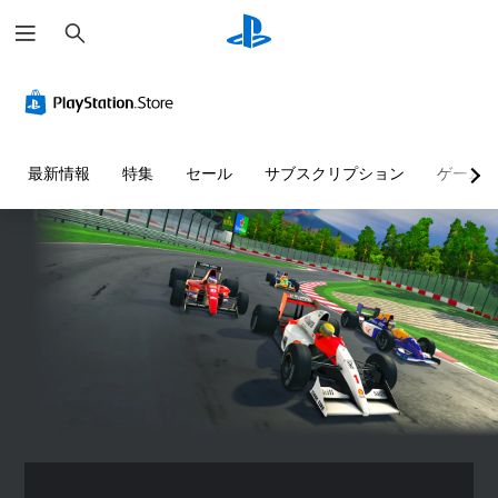
検
索
最新情報
特集
セール
サブスクリプション
ゲーム