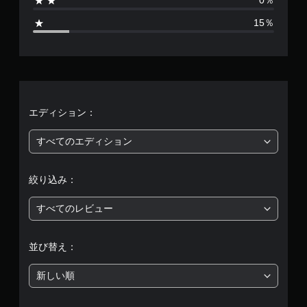
0％
3
15％
、
平
均
評
エディション：
価
すべてのエディション
は
絞り込み：
5
すべてのレビュー
段
階
並び替え：
中
新しい順
の