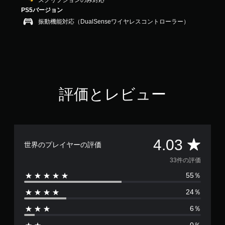
スクリプションのみ対応
3
PS5バージョン
で
振動機能対応（DualSenseワイヤレスコントローラー）
す
評価とレビュー
評
4.03
世界のプレイヤーの評価
価
33件の評価
55％
数
24％
は
6％
3