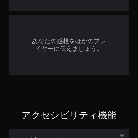
ィ
ッ
ク
フ
ィ
ー
ド
あなたの感想をほかのプレ
バ
ッ
イヤーに伝えましょう。
ク
を
使
わ
ず
に
ゲ
ー
ム
を
プ
アクセシビリティ機能
レ
イ
で
き
ま