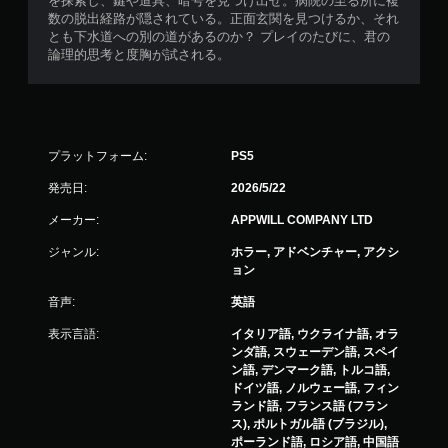
を探索し、鍵や道具、暗号を見つけ出せ。病院の至る所に複
効
数の脱出経路が隠されている。正面玄関を見つけるか、それ
果
とも下水道への別の道があるのか？ プレイのたびに、君の
を
論理的思考と度胸が試される。
使
わ
な
く
て
も
プラットフォーム:
PS5
ゲ
ー
発売日:
2026/5/22
ム
を
メーカー:
APPWILL COMPANY LTD
プ
ジャンル:
ホラー, アドベンチャー, アクシ
レ
ョン
イ
で
音声:
英語
き
ま
表示言語:
イタリア語, ウクライナ語, オラ
す
ンダ語, スウェーデン語, スペイ
。
ン語, デンマーク語, トルコ語,
ドイツ語, ノルウェー語, フィン
ランド語, フランス語 (フラン
ス), ポルトガル語 (ブラジル),
ポーランド語, ロシア語, 中国語