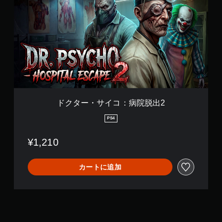
タ
ト
ー
ロ
・
ー
サ
ル
イ
を
コ
使
：
わ
病
ず
院
に
脱
ゲ
出
ー
2
ム
ドクター・サイコ：病院脱出2
を
PS4
プ
レ
イ
¥1,210
で
き
ま
カートに追加
す
。
タ
ッ