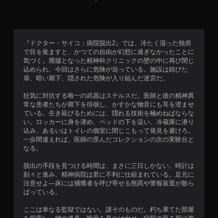
レ
イ
可
能
『ドクター・サイコ：病院脱出2』では、冷たく湿った独房
ト
で目を覚ますと、かつての自由が幻想に過ぎなかったことに
リ
気づく。廃墟となった精神科クリニックの壁の中に再び閉じ
ガ
込められ、今回はさらに危険が迫っている。施設は錆びた
ー
扉、暗い廊下、隠された危険が入り組んだ迷宮だ。
エ
フ
狂気に対抗する唯一の武器はステルスだ。医師と彼の精神異
ェ
常な患者たちが廊下を徘徊し、かすかな物音にも耳を澄ませ
ク
ている。生き延びるためには、隠れる技術を極めねばならな
ト
い。ロッカーに身を潜め、ベッドの下を這い、冷蔵庫に潜り
を
込み、あるいはトイレの個室に閉じこもって発見を避けろ。
オ
一歩間違えれば、医師の歪んだコレクションの次の実験台と
ン
なる。
に
し
脱出の手段を見つける時間は、まさに三日しかない。時計は
た
刻々と進み、精神病院は君に不利に仕組まれている。足元に
と
注意せよ―床には捕獲者を呼び寄せる熊罠や警報装置が散ら
き
ばっている。
の
抵
ここは単なる監獄ではない。謎そのものだ。朽ち果てた部屋
抗