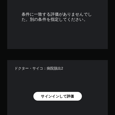
4
な
し
で
で
条件に一致する評価がありませんでし
プ
す
た。別の条件を指定してください。
レ
イ
可
能
コ
ン
ト
ロ
ー
ラ
ドクター・サイコ：病院脱出2
ー
の
振
動
機
能
サインインして評価
／
ハ
プ
テ