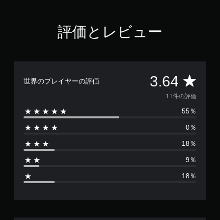
チ
操
作
評価とレビュー
な
し
で
プ
レ
評
3.64
世界のプレイヤーの評価
イ
可
価
11件の評価
能
55％
数
タ
ッ
0％
は
チ
操
18％
1
作
を
9％
1
使
18％
わ
ず
、
に
ゲ
平
ー
ム