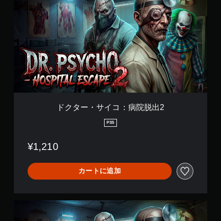
ョ
。
タ
ン
（
ー
オ
コ
・
フ
ン
サ
ラ
イ
ト
イ
コ
ロ
ン
：
ー
プ
病
ル
レ
院
な
イ
脱
し
の
出
で
み
2
ドクター・サイコ：病院脱出2
）
プ
レ
PS5
イ
可
¥1,210
能
モ
カートに追加
ー
シ
ョ
ン
ド
コ
ク
ン