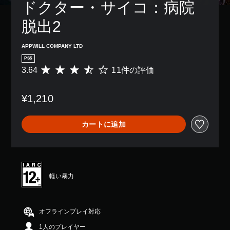
し
ドクター・サイコ：病院
ら
字
た
れ
幕
り
ま
脱出2
な
、
す
し
制
。
で
APPWILL COMPANY LTD
限
プ
時
PS5
レ
ゲ
間
3.64
11件の評価
評
イ
ー
内
価
で
に
ム
数
き
ボ
の
¥1,210
は
ま
タ
一
1
す
ン
時
1
。
を
カートに追加
停
、
押
平
止
し
均
た
ゲ
評
り
ー
価
す
ム
は
軽い暴力
る
の
5
こ
プ
段
と
レ
階
な
イ
中
オフラインプレイ対応
く
中
の
、
や
1人のプレイヤー
3