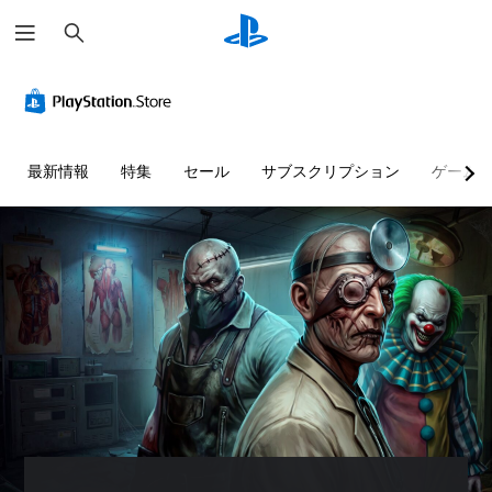
検
索
字
ボ
操
幕
タ
作
な
ン
方
し
を
法
で
連
の
最新情報
特集
セール
サブスクリプション
ゲーム
プ
打
確
レ
せ
認
イ
ず
ゲ
可
に
ー
能
プ
ム
レ
の
音
操
イ
声
作
可
に
方
よ
能
法
る
ボ
を
会
タ
い
話
ン
つ
が
を
で
な
連
も
く
打
見
、