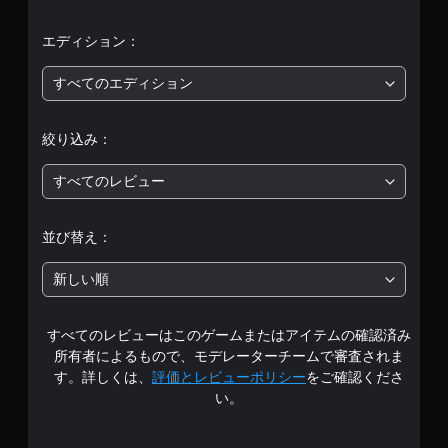
均
を
プ
評
エディション：
レ
イ
価
すべてのエディション
で
き
は
ま
絞り込み：
す
5
。
すべてのレビュー
段
コ
階
ン
並び替え：
ト
中
ロ
新しい順
ー
の
ラ
ー
すべてのレビューはこのゲームまたはアイテムの確認済み
3
の
所有者によるもので、モデレーターチームで審査されま
振
.
す。詳しくは、
評価とレビューポリシー
をご確認くださ
動
い。
機
6
能