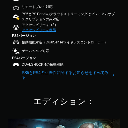
ゲ
ム
.
ー
ー
リモートプレイ対応
6
ム
ビ
PS5とPS Portalのクラウドストリーミングはプレミアムサブ
4
の
ー
スクリプションのみ対応
で
プ
パ
す
アクセシビリティ（8）
レ
ー
アクセシビリティ機能
イ
ト
PS5バージョン
や
の
メ
再
振動機能対応（DualSenseワイヤレスコントローラー）
ニ
生
ゲームヘルプ対応
ュ
中
ー
に
PS4バージョン
操
、
DUALSHOCK 4の振動機能
作
ゲ
PS5とPS4の互換性に関するお知らせをすべてみ
が
ー
る
で
ム
き
を
ま
一
す
時
エディション：
。
停
止
で
モ
き
ー
ま
ド
シ
す
ク