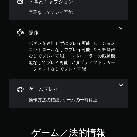
字幕とキャプション
す
。
字幕なしでプレイ可能
ア
ダ
操作
プ
テ
ボタンを連打せずにプレイ可能, モーション
ィ
コントロールなしでプレイ可能, タッチ操作
ブ
なしでプレイ可能, コントローラーの振動機
ト
能なしでプレイ可能, アダプティブトリガー
リ
エフェクトなしでプレイ可能
ガ
ー
エ
ゲームプレイ
フ
ェ
操作方法の確認, ゲームの一時停止
ク
ト
な
し
で
ゲーム／法的情報
プ