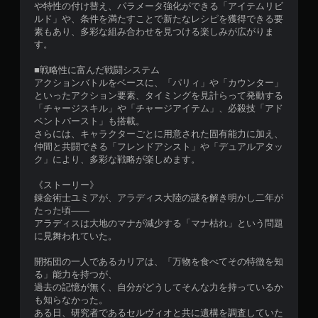
や特性の付け替え、パラメータ強化ができる「アイテムリビ
ルド」や、条件を満たすことで新たなレシピを獲得できる要
素もあり、多彩な組み合わせを見つける楽しみが広がりま
す。
■戦略性に富んだ戦闘システム
アクションバトルをベースに、「パリィ」や「カウンター」
といったアクション要素、タイミングを見計らって発動する
「チャージスキル」や「チャージアイテム」、必殺技「アド
ベントバースト」も搭載。
さらには、キャラクターごとに用意された固有能力に加え、
仲間と共闘できる「フレンドアシスト」や「デュアルアタッ
ク」により、多彩な戦略が楽しめます。
《ストーリー》
錬金術士ユミアが、アラディス大陸の謎を解き明かし二年が
たった頃――
アラディスは大地のマナが減少する「マナ枯れ」という問題
に見舞われていた。
開拓団の一人であるカリアは、「万物を食べてその特徴を知
る」能力を持つが、
過去の記憶が無く、自分がどうしてそんな力を持っているか
も知らなかった。
ある日、研究者であるセルヴィオと共に遺構を調査していた