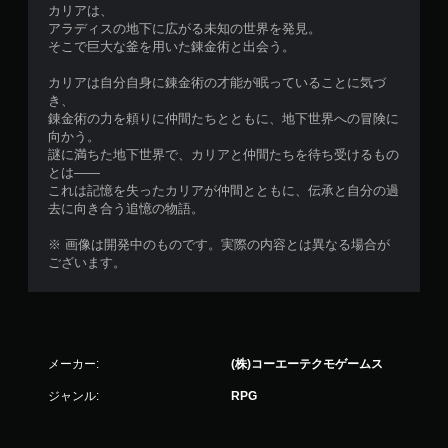
カリアは、
アラディスの地下に広がる未知の世界を発見。
そこで巨大な釜を用いた錬金術と出会う。
カリアは自分自身に錬金術の才能が眠っていることに気づ
き、
錬金術の力を頼りに仲間たちとともに、地下世界への冒険に
向かう。
謎に満ちた地下世界で、カリアと仲間たちを待ち受けるもの
とは――
これは記憶を失ったカリアが仲間とともに、伝承と自分の過
去に向き合う追憶の物語。
※ 画像は開発中のものです。実際の内容とは異なる場合が
ございます。
メーカー:
(株)コーエーテクモゲームス
ジャンル:
RPG