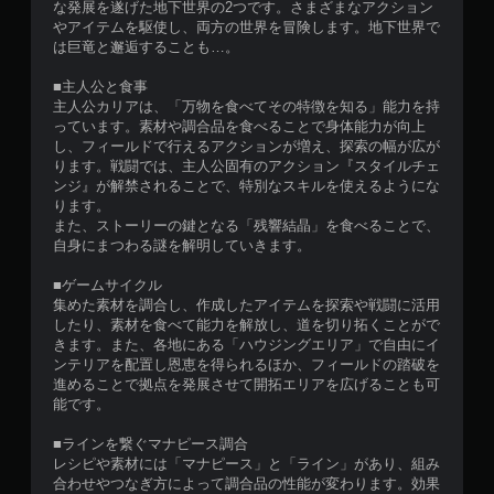
な発展を遂げた地下世界の2つです。さまざまなアクション
やアイテムを駆使し、両方の世界を冒険します。地下世界で
は巨竜と邂逅することも…。
■主人公と食事
主人公カリアは、「万物を食べてその特徴を知る」能力を持
っています。素材や調合品を食べることで身体能力が向上
し、フィールドで行えるアクションが増え、探索の幅が広が
ります。戦闘では、主人公固有のアクション『スタイルチェ
ンジ』が解禁されることで、特別なスキルを使えるようにな
ります。
また、ストーリーの鍵となる「残響結晶」を食べることで、
自身にまつわる謎を解明していきます。
■ゲームサイクル
集めた素材を調合し、作成したアイテムを探索や戦闘に活用
したり、素材を食べて能力を解放し、道を切り拓くことがで
きます。また、各地にある「ハウジングエリア」で自由にイ
ンテリアを配置し恩恵を得られるほか、フィールドの踏破を
進めることで拠点を発展させて開拓エリアを広げることも可
能です。
■ラインを繋ぐマナピース調合
レシピや素材には「マナピース」と「ライン」があり、組み
合わせやつなぎ方によって調合品の性能が変わります。効果