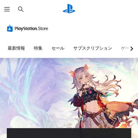
検
索
最新情報
特集
セール
サブスクリプション
ゲーム