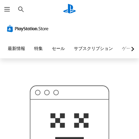
検
お
索
探
し
の
ペ
ー
ジ
は
見
最新情報
特集
セール
サブスクリプション
ゲーム
つ
か
り
ま
せ
ん
で
し
た
。