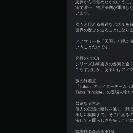
悪夢から目覚めたかのように
宙で唯一、物理法則が通用し
います。
次々と現れる複雑なパズルを
世界の歴史を辿ることになり
アノマリーを「天国」と呼ぶ
いうことだけです。
究極のパズル
シリーズお馴染みの要素と全
こなすだけか、あるいはアノ
旅の終着点
『Talos』のライターチーム（Jon
Talos Principle』
普遍なる営み
個人の記憶の断片を通じ、野
美しい庭園まで。そこにある
決して人間らしさを失うこと
臨場感を高めるBGM