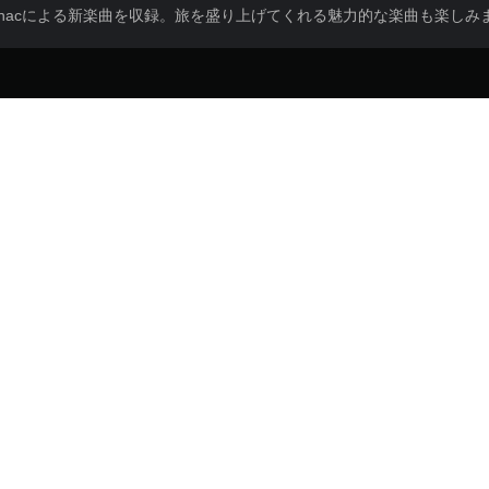
ravunacによる新楽曲を収録。旅を盛り上げてくれる魅力的な楽曲も楽し
GHI Media LLC,(Devolver Digital)
パズル
Copyright © Croteam. All rights reserved.
PlayStation利用規約