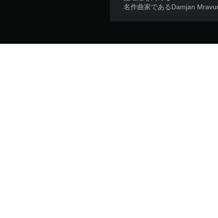
名作曲家であるDamjan M
メーカー:
ジャンル:
国／地域：日本
サポート