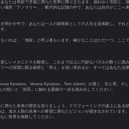
、あなたは奇妙で矛盾に満ちた世界に降り立ちます。崩れゆく寺院と、
ない場所「アノマリー」。断片的な記憶の中で、あなたは自分がここへ
解き明かす中で、あなたは一人の探検家としての人生を追体験し、それ
ます。
者もいれば、「地獄」と呼ぶ者もいます。確かなことはただ一つ、ここ
く新しいメカニクスを駆使し、これまで以上に巧妙なパズルの数々に挑
マリーの深淵に眠る秘密と「答え」を追い求めるか、すべてはあなた次
as Kyratzes、Verena Kyratzes、Tom Jubert）が描く、生
の登場人物たちの想いと「崇高」に触れる最後の一歩を踏み出してください。
心に満ちた未来の歴史を巡りましょう。テラフォーミングの途上にある
のは、遠き人類の未来への希望に満ちたビジョンが描き出されています
のない世界を体験してください。