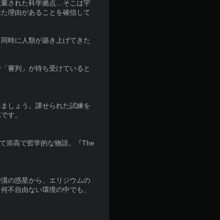
放棄された科学拠点…そこは宇
来た理由があることを確信して
と同時に人類が築き上げてきた
で「審判」が待ち受けていると
みましょう。課せられた試練を
第です。
と死、そして崇高で哲学的な物語。『The
砂漠の惑星から、エリジウムの
。何不自由ない環境の中でも、