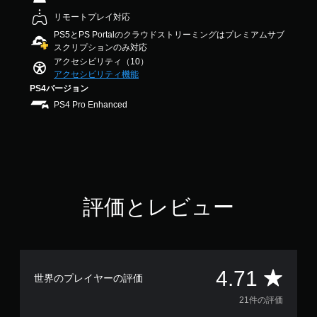
す
の
.
。
プ
リモートプレイ対応
7
レ
PS5とPS Portalのクラウドストリーミングはプレミアムサブ
1
イ
スクリプションのみ対応
で
ボ
中
す
アクセシビリティ（10）
タ
や
アクセシビリティ機能
ン
ム
PS4バージョン
を
ー
PS4 Pro Enhanced
連
ビ
ー
打
パ
せ
ー
ず
ト
に
の
プ
再
レ
生
評価とレビュー
イ
中
可
に
能
、
ゲ
ボ
ー
タ
評
ム
4.71
ン
世界のプレイヤーの評価
を
を
価
一
21件の評価
連
時
打