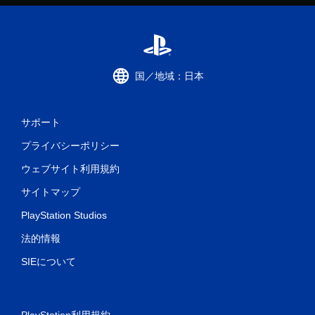
イ
可
能
タ
ッ
チ
国／地域：日本
操
作
を
サポート
使
わ
プライバシーポリシー
ず
に
ウェブサイト利用規約
ゲ
ー
サイトマップ
ム
を
PlayStation Studios
プ
レ
法的情報
イ
SIEについて
で
き
ま
す
。