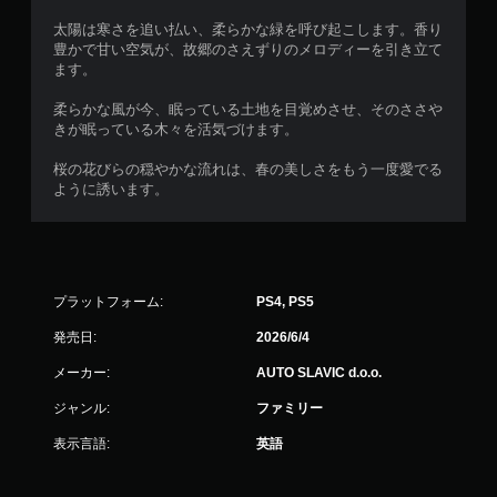
し
太陽は寒さを追い払い、柔らかな緑を呼び起こします。香り
で
豊かで甘い空気が、故郷のさえずりのメロディーを引き立て
プ
ます。
レ
イ
柔らかな風が今、眠っている土地を目覚めさせ、そのささや
きが眠っている木々を活気づけます。
可
能
桜の花びらの穏やかな流れは、春の美しさをもう一度愛でる
モ
ように誘います。
ー
シ
ョ
ン
コ
ン
プラットフォーム:
PS4, PS5
ト
発売日:
2026/6/4
ロ
ー
メーカー:
AUTO SLAVIC d.o.o.
ル
を
ジャンル:
ファミリー
使
わ
表示言語:
英語
ず
に