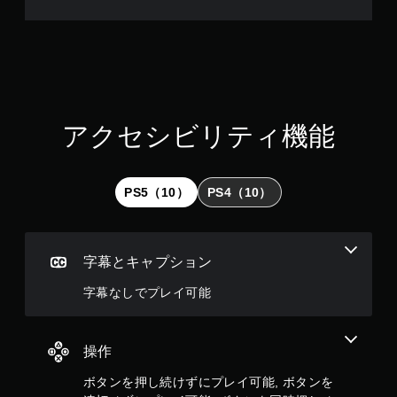
押
し
た
り
長
押
し
す
アクセシビリティ機能
る
こ
と
な
PS5（10）
PS4（10）
く
ゲ
ー
ム
字幕とキャプション
を
プ
字幕なしでプレイ可能
レ
イ
し
た
操作
り
メ
ボタンを押し続けずにプレイ可能, ボタンを
ニ