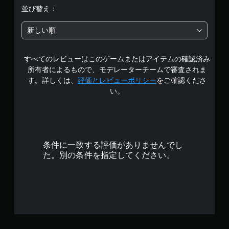
階
並び替え：
ゲ
ー
中
ム
新しい順
の
の
プ
レ
すべてのレビューはこのゲームまたはアイテムの確認済み
4
イ
所有者によるもので、モデレーターチームで審査されま
や
.
す。詳しくは、
評価とレビューポリシー
をご確認くださ
メ
い。
ニ
7
ュ
ー
1
操
作
で
が
条件に一致する評価がありませんでし
で
す
た。別の条件を指定してください。
き
ま
す
。
ボ
タ
ン