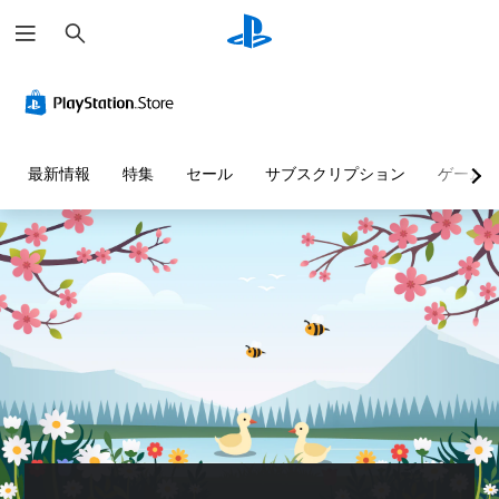
検
索
字
ボ
パ
幕
タ
ズ
な
ン
ル
し
を
の
で
押
ス
最新情報
特集
セール
サブスクリプション
ゲーム
プ
し
キ
レ
続
ッ
イ
け
プ
可
ず
パ
能
に
ズ
プ
ル
音
レ
や
声
パ
イ
に
ズ
よ
可
ル
る
能
を
会
ボ
伴
話
タ
う
が
ン
イ
な
を
ベ
く
押
ン
、