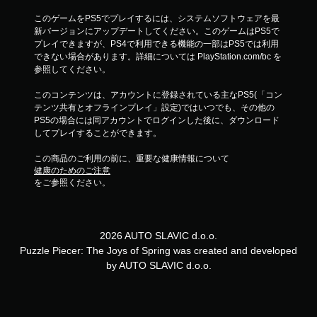
ゲ
ー
このゲームをPS5でプレイするには、システムソフトウェアを最
ム
新バージョンにアップデートしてください。このゲームはPS5で
を
プレイできますが、PS4で利用できる機能の一部はPS5では利用
プ
できない場合があります。詳細については PlayStation.com/bc を
レ
参照してください。
イ
で
このコンテンツは、アカウントに登録されている主なPS5(「コン
き
テンツ共有とオフラインプレイ」設定)ではいつでも、その他の
ま
PS5の場合には同アカウントでログインした後に、ダウンロード
す
してプレイすることができます。
。
この商品のご利用の前に、重要な健康情報について
健康のためのご注意
タ
をご参照ください。
ッ
チ
操
作
2026 AUTO SLAVIC d.o.o.
な
Puzzle Piecer: The Joys of Spring was created and developed
し
by AUTO SLAVIC d.o.o.
で
プ
レ