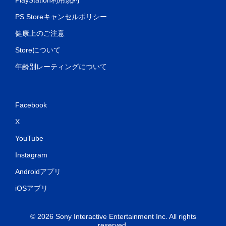
PlayStation利用規約
PS Storeキャンセルポリシー
コ
ン
健康上のご注意
ト
Storeについて
ロ
ー
年齢別レーティングについて
ラ
ー
の
振
Facebook
動
X
機
能
YouTube
な
し
Instagram
で
Androidアプリ
プ
レ
iOSアプリ
イ
可
能
© 2026 Sony Interactive Entertainment Inc. All rights
reserved.
コ