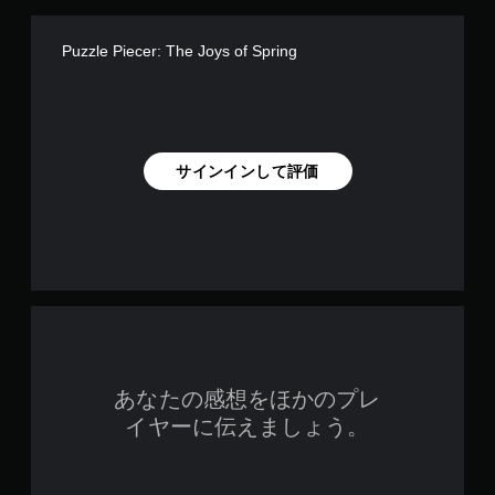
を
同
Puzzle Piecer: The Joys of Spring
時
押
し
せ
ず
サインインして評価
に
プ
レ
イ
可
能
同
時
に
複
数
あなたの感想をほかのプレ
の
イヤーに伝えましょう。
ボ
タ
ン
を