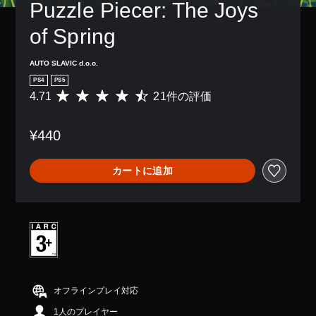
し
Puzzle Piecer: The Joys 
ト
字
続
を
幕
け
of Spring
ス
な
ず
キ
し
に
ッ
で
AUTO SLAVIC d.o.o.
ゲ
プ
プ
ー
で
PS4
PS5
レ
ム
き
4.71
21件の評価
評
イ
を
ま
価
で
プ
す
数
き
レ
。
¥440
は
ま
イ
2
す
し
1
。
ゲ
た
カートに追加
、
ー
り
平
メ
ム
均
ニ
の
評
ュ
一
価
ー
時
は
を
5
停
操
段
止
作
階
で
ゲ
中
オフラインプレイ対応
き
ー
の
ま
ム
1人のプレイヤー
4