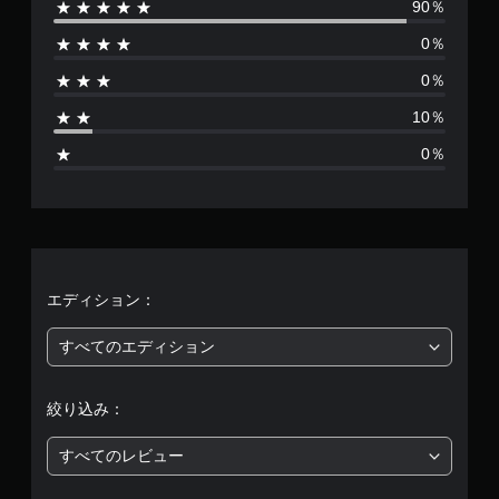
90％
停
数
し
止
た
0％
で
は
り
き
、
0％
ま
2
制
す
10％
限
。
1
時
（
0％
間
オ
、
内
フ
に
ラ
平
ボ
イ
タ
ン
均
ン
プ
を
レ
評
押
エディション：
イ
し
の
た
価
すべてのエディション
み
り
）
す
は
る
絞り込み：
こ
5
と
すべてのレビュー
な
段
く
、