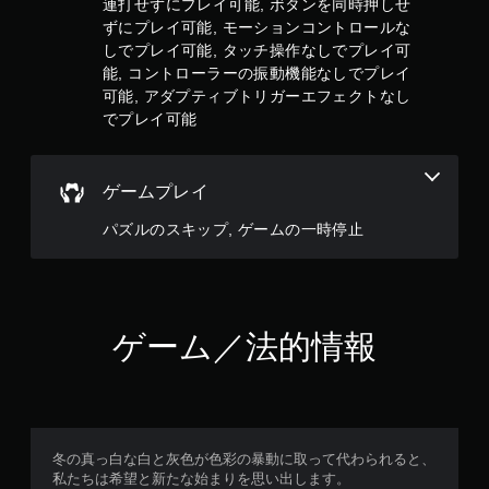
連打せずにプレイ可能, ボタンを同時押しせ
ュ
ずにプレイ可能, モーションコントロールな
ー
しでプレイ可能, タッチ操作なしでプレイ可
を
能, コントローラーの振動機能なしでプレイ
操
可能, アダプティブトリガーエフェクトなし
作
で
でプレイ可能
き
ま
す
ゲームプレイ
。
パズルのスキップ, ゲームの一時停止
モ
ー
シ
ョ
ン
ゲーム／法的情報
コ
ン
ト
ロ
ー
冬の真っ白な白と灰色が色彩の暴動に取って代わられると、
ル
私たちは希望と新たな始まりを思い出します。
な