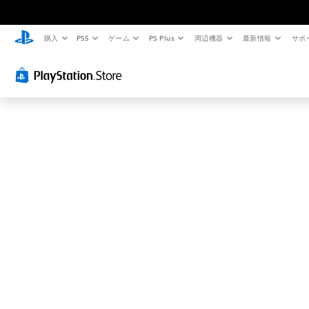
お
探
し
購入
PS5
ゲーム
PS Plus
周辺機器
最新情報
サポ
の
ペ
ー
ジ
は
見
つ
か
り
ま
せ
ん
で
し
た
。