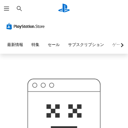
検
お
索
探
し
の
ペ
ー
ジ
は
見
最新情報
特集
セール
サブスクリプション
ゲーム
つ
か
り
ま
せ
ん
で
し
た
。