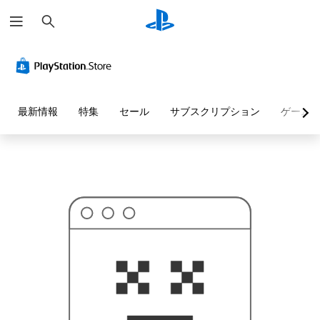
検
お
索
探
し
の
ペ
ー
ジ
は
見
最新情報
特集
セール
サブスクリプション
ゲーム
つ
か
り
ま
せ
ん
で
し
た
。