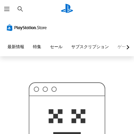
検
お
索
探
し
の
ペ
ー
ジ
は
見
最新情報
特集
セール
サブスクリプション
ゲーム
つ
か
り
ま
せ
ん
で
し
た
。