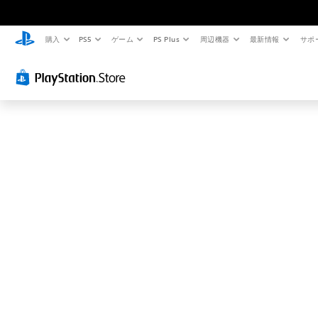
お
探
し
購入
PS5
ゲーム
PS Plus
周辺機器
最新情報
サポ
の
ペ
ー
ジ
は
見
つ
か
り
ま
せ
ん
で
し
た
。