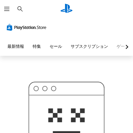
検
お
索
探
し
の
ペ
ー
ジ
は
見
最新情報
特集
セール
サブスクリプション
ゲーム
つ
か
り
ま
せ
ん
で
し
た
。